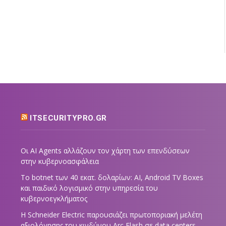
ITSECURITYPRO.GR
Οι AI Agents αλλάζουν τον χάρτη των επενδύσεων
στην κυβερνοασφάλεια
Το botnet των 40 εκατ. δολαρίων: AI, Android TV Boxes
και παιδικό λογισμικό στην υπηρεσία του
κυβερνοεγκλήματος
Η Schneider Electric παρουσιάζει πρωτοποριακή μελέτη
αξιολόγησης του κινδύνου Arc Flash σε data centers