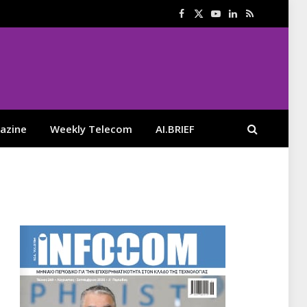
Facebook
X
YouTube
LinkedIn
RSS
(Twitter)
azine
Weekly Telecom
AI.BRIEF