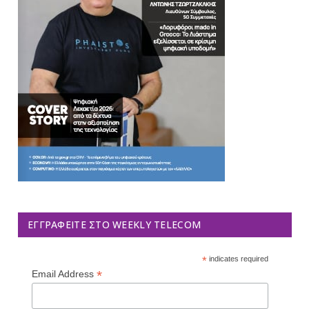
ΕΓΓΡΑΦΕΊΤΕ ΣΤΟ WEEKLY TELECOM
*
indicates required
*
Email Address