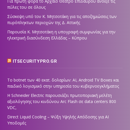
Για πρώτη φορά το Αρχαίο Θέατρο Επιδαύρου άνοιξε τις
πύλες του σε όλους
Σύσκεψη υπό τον Κ. Μητσοτάκη για τις αποζημιώσεις των
πυρόπληκτων περιοχών της Δ. Αττικής
Παρουσία Κ. Μητσοτάκη η υπογραφή συμφωνίας για την
ηλεκτρική διασύνδεση Ελλάδας – Κύπρου
ITSECURITYPRO.GR
Το botnet των 40 εκατ. δολαρίων: AI, Android TV Boxes και
παιδικό λογισμικό στην υπηρεσία του κυβερνοεγκλήματος
Η Schneider Electric παρουσιάζει πρωτοποριακή μελέτη
αξιολόγησης του κινδύνου Arc Flash σε data centers 800
VDC,
Direct Liquid Cooling – Ψύξη Υψηλής Απόδοσης για AI
Υποδομές