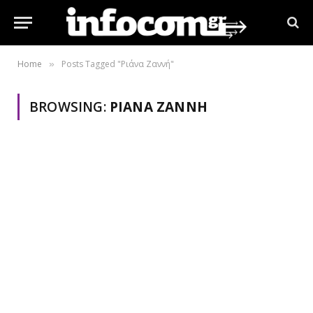
Home
Posts Tagged "Ριάνα Ζαννή"
»
BROWSING:
ΡΙΆΝΑ ΖΑΝΝΉ