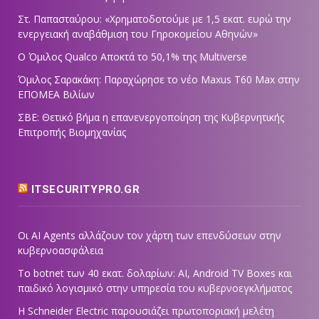
Στ. Παπασταύρου: «Χρηματοδοτούμε με 1,5 εκατ. ευρώ την
ενεργειακή αναβάθμιση του Γηροκομείου Αθηνών»
Ο Όμιλος Qualco Αποκτά το 50,1% της Multiverse
Όμιλος Σαρακάκη: Παραχώρησε το νέο Maxus T60 Max στην
ΕΠΟΜΕΑ Βιλίων
ΣΒΕ: Θετικό βήμα η επανενεργοποίηση της Κυβερνητικής
Επιτροπής Βιομηχανίας
ITSECURITYPRO.GR
Οι AI Agents αλλάζουν τον χάρτη των επενδύσεων στην
κυβερνοασφάλεια
Το botnet των 40 εκατ. δολαρίων: AI, Android TV Boxes και
παιδικό λογισμικό στην υπηρεσία του κυβερνοεγκλήματος
Η Schneider Electric παρουσιάζει πρωτοποριακή μελέτη