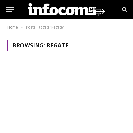
Home
Posts Tagged "Regate"
»
BROWSING:
REGATE