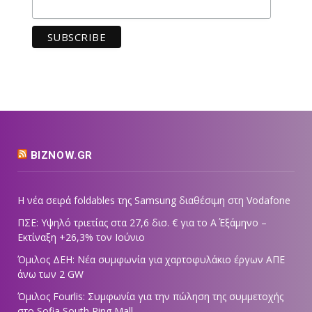
BIZNOW.GR
Η νέα σειρά foldables της Samsung διαθέσιμη στη Vodafone
ΠΣΕ: Υψηλό τριετίας στα 27,6 δισ. € για το Α΄ Εξάμηνο –
Εκτίναξη +26,3% τον Ιούνιο
Όμιλος ΔΕΗ: Νέα συμφωνία για χαρτοφυλάκιο έργων ΑΠΕ
άνω των 2 GW
Όμιλος Fourlis: Συμφωνία για την πώληση της συμμετοχής
στο Sofia South Ring Mall