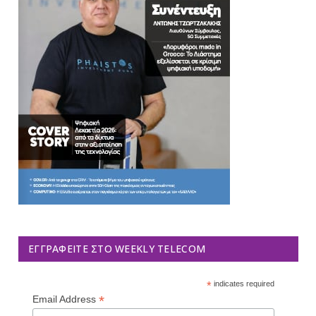
ΕΓΓΡΑΦΕΊΤΕ ΣΤΟ WEEKLY TELECOM
*
indicates required
*
Email Address