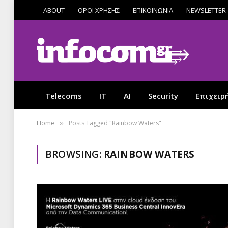
ABOUT
ΟΡΟΙ ΧΡΗΣΗΣ
ΕΠΙΚΟΙΝΩΝΙΑ
NEWSLETTER
Telecoms
IT
AI
Security
Επιχειρ
Home
Posts Tagged "Rainbow Waters"
»
BROWSING:
RAINBOW WATERS