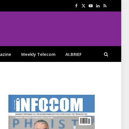
Facebook
X
YouTube
LinkedIn
RSS
(Twitter)
azine
Weekly Telecom
AI.BRIEF