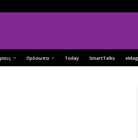
ήσεις
Πρόσωπα
Today
SmartTalks
eMag