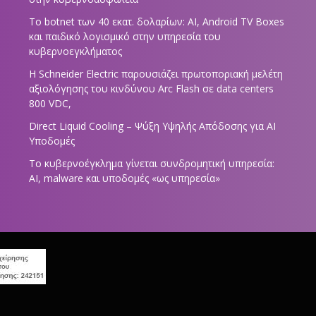
Το botnet των 40 εκατ. δολαρίων: AI, Android TV Boxes
και παιδικό λογισμικό στην υπηρεσία του
κυβερνοεγκλήματος
Η Schneider Electric παρουσιάζει πρωτοποριακή μελέτη
αξιολόγησης του κινδύνου Arc Flash σε data centers
800 VDC,
Direct Liquid Cooling – Ψύξη Υψηλής Απόδοσης για AI
Υποδομές
Το κυβερνοέγκλημα γίνεται συνδρομητική υπηρεσία:
AI, malware και υποδομές «ως υπηρεσία»