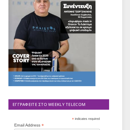
ΕΓΓΡΑΦΕΊΤΕ ΣΤΟ WEEKLY TELECOM
*
indicates required
*
Email Address