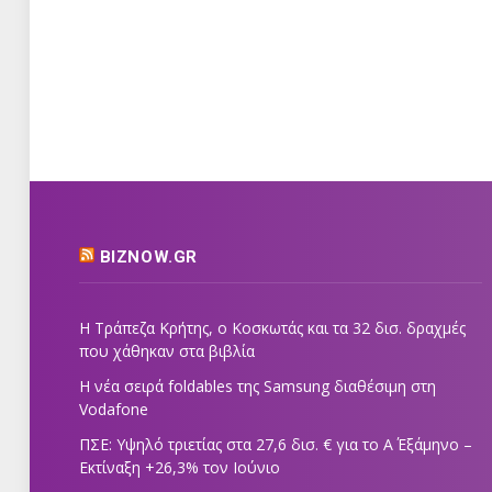
BIZNOW.GR
Η Τράπεζα Κρήτης, ο Κοσκωτάς και τα 32 δισ. δραχμές
που χάθηκαν στα βιβλία
Η νέα σειρά foldables της Samsung διαθέσιμη στη
Vodafone
ΠΣΕ: Υψηλό τριετίας στα 27,6 δισ. € για το Α΄ Εξάμηνο –
Εκτίναξη +26,3% τον Ιούνιο