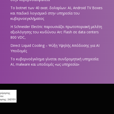
Το botnet των 40 εκατ. δολαρίων: AI, Android TV Boxes
και παιδικό λογισμικό στην υπηρεσία του
κυβερνοεγκλήματος
Η Schneider Electric παρουσιάζει πρωτοποριακή μελέτη
αξιολόγησης του κινδύνου Arc Flash σε data centers
800 VDC,
Direct Liquid Cooling – Ψύξη Υψηλής Απόδοσης για AI
Υποδομές
Το κυβερνοέγκλημα γίνεται συνδρομητική υπηρεσία:
AI, malware και υποδομές «ως υπηρεσία»