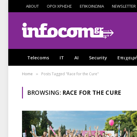
ABOUT
ΟΡΟΙ ΧΡΗΣΗΣ
ΕΠΙΚΟΙΝΩΝΙΑ
NEWSLETTER
Telecoms
IT
AI
Security
Επιχειρ
Home
Posts Tagged "Race for the Cure"
»
BROWSING:
RACE FOR THE CURE