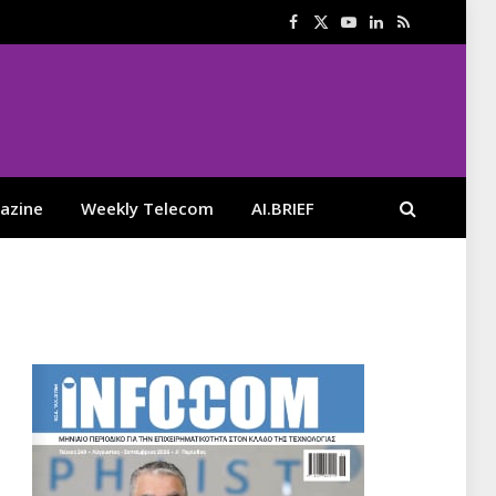
Facebook
X
YouTube
LinkedIn
RSS
(Twitter)
azine
Weekly Telecom
AI.BRIEF