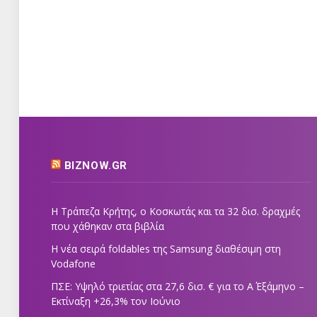
BIZNOW.GR
Η Τράπεζα Κρήτης, ο Κοσκωτάς και τα 32 δισ. δραχμές
που χάθηκαν στα βιβλία
Η νέα σειρά foldables της Samsung διαθέσιμη στη
Vodafone
ΠΣΕ: Υψηλό τριετίας στα 27,6 δισ. € για το Α΄ Εξάμηνο –
Εκτίναξη +26,3% τον Ιούνιο