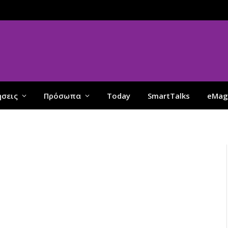
ήσεις
Πρόσωπα
Today
SmartTalks
eMag