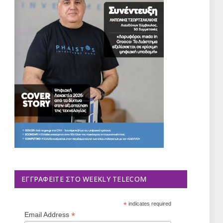
ΕΓΓΡΑΦΕΊΤΕ ΣΤΟ WEEKLY TELECOM
*
indicates required
*
Email Address