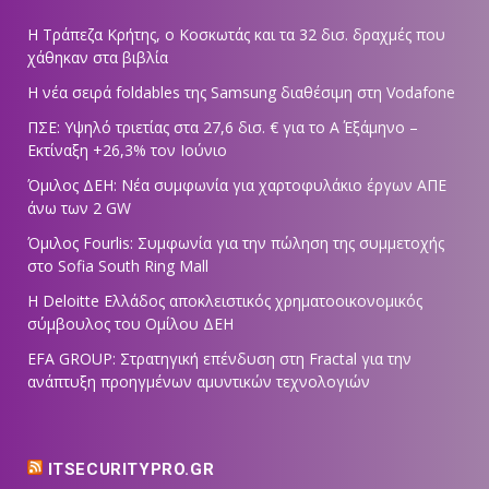
Η Τράπεζα Κρήτης, ο Κοσκωτάς και τα 32 δισ. δραχμές που
χάθηκαν στα βιβλία
Η νέα σειρά foldables της Samsung διαθέσιμη στη Vodafone
ΠΣΕ: Υψηλό τριετίας στα 27,6 δισ. € για το Α΄ Εξάμηνο –
Εκτίναξη +26,3% τον Ιούνιο
Όμιλος ΔΕΗ: Νέα συμφωνία για χαρτοφυλάκιο έργων ΑΠΕ
άνω των 2 GW
Όμιλος Fourlis: Συμφωνία για την πώληση της συμμετοχής
στο Sofia South Ring Mall
Η Deloitte Ελλάδος αποκλειστικός χρηματοοικονομικός
σύμβουλος του Ομίλου ΔΕΗ
EFA GROUP: Στρατηγική επένδυση στη Fractal για την
ανάπτυξη προηγμένων αμυντικών τεχνολογιών
ITSECURITYPRO.GR