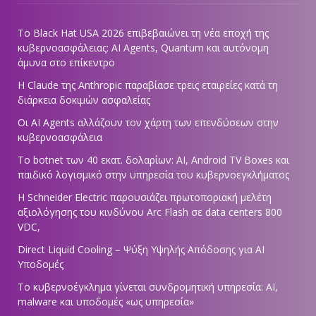
Το Black Hat USA 2026 επιβεβαιώνει τη νέα εποχή της
κυβερνοασφάλειας: AI Agents, Quantum και αυτόνομη
άμυνα στο επίκεντρο
Η Claude της Anthropic παραβίασε τρεις εταιρείες κατά τη
διάρκεια δοκιμών ασφαλείας
Οι AI Agents αλλάζουν τον χάρτη των επενδύσεων στην
κυβερνοασφάλεια
Το botnet των 40 εκατ. δολαρίων: AI, Android TV Boxes και
παιδικό λογισμικό στην υπηρεσία του κυβερνοεγκλήματος
Η Schneider Electric παρουσιάζει πρωτοποριακή μελέτη
αξιολόγησης του κινδύνου Arc Flash σε data centers 800
VDC,
Direct Liquid Cooling – Ψύξη Υψηλής Απόδοσης για AI
Υποδομές
Το κυβερνοέγκλημα γίνεται συνδρομητική υπηρεσία: AI,
malware και υποδομές «ως υπηρεσία»