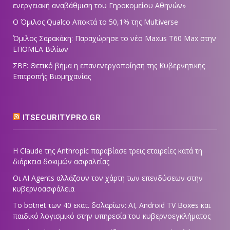
ενεργειακή αναβάθμιση του Γηροκομείου Αθηνών»
Ο Όμιλος Qualco Αποκτά το 50,1% της Multiverse
Όμιλος Σαρακάκη: Παραχώρησε το νέο Maxus T60 Max στην
ΕΠΟΜΕΑ Βιλίων
ΣΒΕ: Θετικό βήμα η επανενεργοποίηση της Κυβερνητικής
Επιτροπής Βιομηχανίας
ITSECURITYPRO.GR
Η Claude της Anthropic παραβίασε τρεις εταιρείες κατά τη
διάρκεια δοκιμών ασφαλείας
Οι AI Agents αλλάζουν τον χάρτη των επενδύσεων στην
κυβερνοασφάλεια
Το botnet των 40 εκατ. δολαρίων: AI, Android TV Boxes και
παιδικό λογισμικό στην υπηρεσία του κυβερνοεγκλήματος