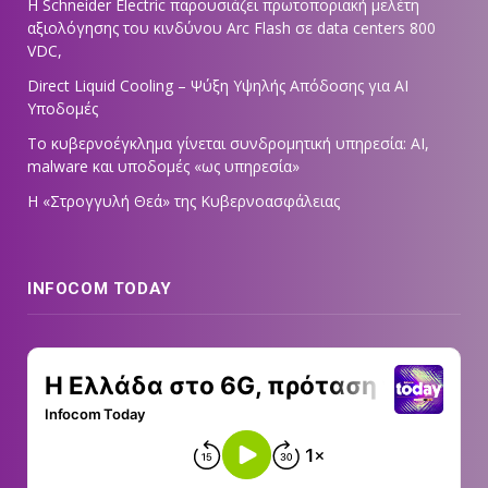
Η Schneider Electric παρουσιάζει πρωτοποριακή μελέτη
αξιολόγησης του κινδύνου Arc Flash σε data centers 800
VDC,
Direct Liquid Cooling – Ψύξη Υψηλής Απόδοσης για AI
Υποδομές
Το κυβερνοέγκλημα γίνεται συνδρομητική υπηρεσία: AI,
malware και υποδομές «ως υπηρεσία»
Η «Στρογγυλή Θεά» της Κυβερνοασφάλειας
INFOCOM TODAY