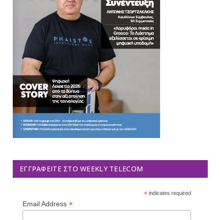
ΕΓΓΡΑΦΕΊΤΕ ΣΤΟ WEEKLY TELECOM
*
indicates required
*
Email Address