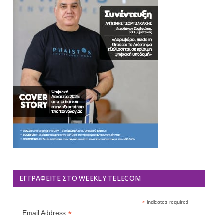
ΕΓΓΡΑΦΕΊΤΕ ΣΤΟ WEEKLY TELECOM
*
indicates required
*
Email Address