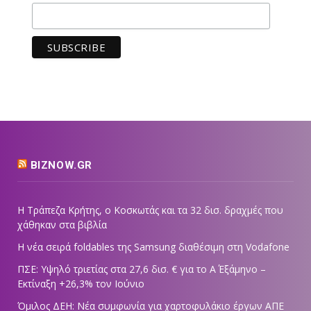
BIZNOW.GR
Η Τράπεζα Κρήτης, ο Κοσκωτάς και τα 32 δισ. δραχμές που
χάθηκαν στα βιβλία
Η νέα σειρά foldables της Samsung διαθέσιμη στη Vodafone
ΠΣΕ: Υψηλό τριετίας στα 27,6 δισ. € για το Α΄ Εξάμηνο –
Εκτίναξη +26,3% τον Ιούνιο
Όμιλος ΔΕΗ: Νέα συμφωνία για χαρτοφυλάκιο έργων ΑΠΕ