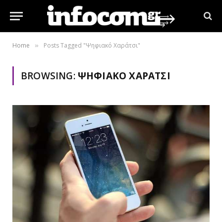
Home
Posts Tagged "Ψηφιακό Χαράτσι"
»
BROWSING:
ΨΗΦΙΑΚΌ ΧΑΡΆΤΣΙ