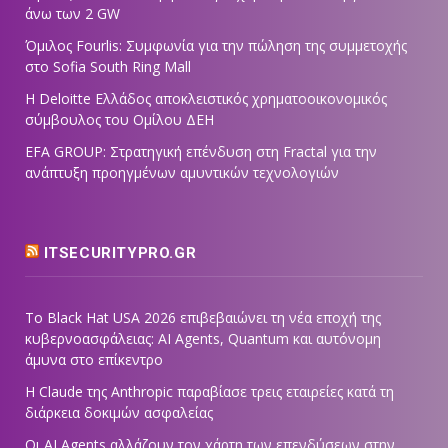
άνω των 2 GW
Όμιλος Fourlis: Συμφωνία για την πώληση της συμμετοχής
στο Sofia South Ring Mall
Η Deloitte Ελλάδος αποκλειστικός χρηματοοικονομικός
σύμβουλος του Ομίλου ΔΕΗ
EFA GROUP: Στρατηγική επένδυση στη Fractal για την
ανάπτυξη προηγμένων αμυντικών τεχνολογιών
ITSECURITYPRO.GR
Το Black Hat USA 2026 επιβεβαιώνει τη νέα εποχή της
κυβερνοασφάλειας: AI Agents, Quantum και αυτόνομη
άμυνα στο επίκεντρο
Η Claude της Anthropic παραβίασε τρεις εταιρείες κατά τη
διάρκεια δοκιμών ασφαλείας
Οι AI Agents αλλάζουν τον χάρτη των επενδύσεων στην