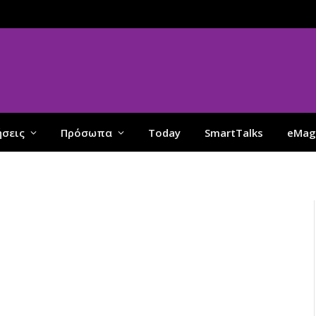
ήσεις
Πρόσωπα
Today
SmartTalks
eMag