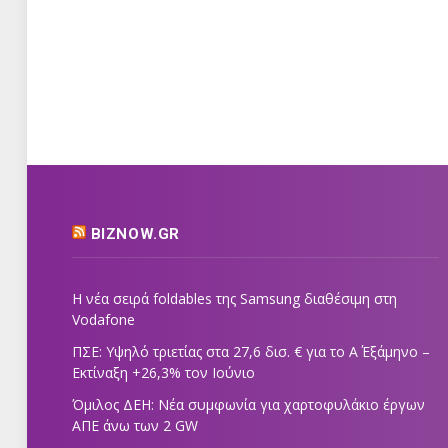
BIZNOW.GR
Η νέα σειρά foldables της Samsung διαθέσιμη στη
Vodafone
ΠΣΕ: Υψηλό τριετίας στα 27,6 δισ. € για το Α΄ Εξάμηνο –
Εκτίναξη +26,3% τον Ιούνιο
Όμιλος ΔΕΗ: Νέα συμφωνία για χαρτοφυλάκιο έργων
ΑΠΕ άνω των 2 GW