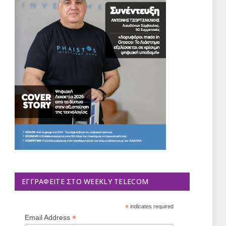
ΕΓΓΡΑΦΕΊΤΕ ΣΤΟ WEEKLY TELECOM
*
indicates required
*
Email Address