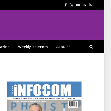
Facebook
X
YouTube
LinkedIn
RSS
(Twitter)
azine
Weekly Telecom
AI.BRIEF