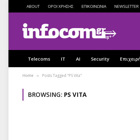
ABOUT
ΟΡΟΙ ΧΡΗΣΗΣ
ΕΠΙΚΟΙΝΩΝΙΑ
NEWSLETTER
Telecoms
IT
AI
Security
Επιχειρ
Home
Posts Tagged "PS Vita"
»
BROWSING:
PS VITA