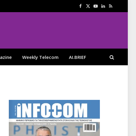
Facebook
X
YouTube
LinkedIn
RSS
(Twitter)
azine
Weekly Telecom
AI.BRIEF