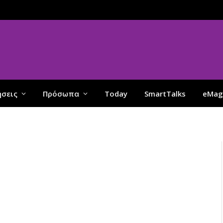
ήσεις
Πρόσωπα
Today
SmartTalks
eMag