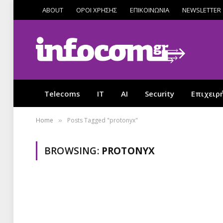
ABOUT
ΟΡΟΙ ΧΡΗΣΗΣ
ΕΠΙΚΟΙΝΩΝΙΑ
NEWSLETTER
Telecoms
IT
AI
Security
Επιχειρ
Home
Posts Tagged "protonyx"
»
BROWSING:
PROTONYX