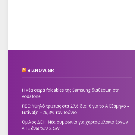
BIZNOW.GR
Η νέα σειρά foldables της Samsung διαθέσιμη στη
Vodafone
ΠΣΕ: Υψηλό τριετίας στα 27,6 δισ. € για το Α΄ Εξάμηνο –
Εκτίναξη +26,3% τον Ιούνιο
Όμιλος ΔΕΗ: Νέα συμφωνία για χαρτοφυλάκιο έργων
ΑΠΕ άνω των 2 GW