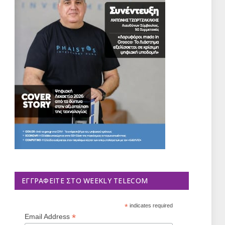
ΕΓΓΡΑΦΕΊΤΕ ΣΤΟ WEEKLY TELECOM
*
indicates required
*
Email Address