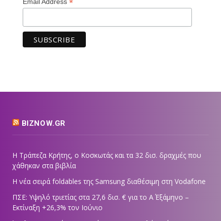
*
Email Address
BIZNOW.GR
Η Τράπεζα Κρήτης, ο Κοσκωτάς και τα 32 δισ. δραχμές που
χάθηκαν στα βιβλία
Η νέα σειρά foldables της Samsung διαθέσιμη στη Vodafone
ΠΣΕ: Υψηλό τριετίας στα 27,6 δισ. € για το Α΄ Εξάμηνο –
Εκτίναξη +26,3% τον Ιούνιο