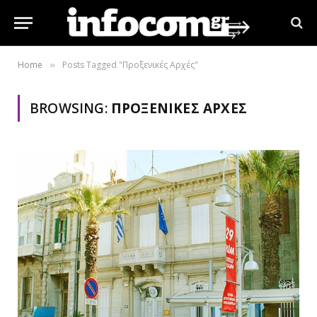
Home
Posts Tagged "Προξενικές Αρχές"
»
BROWSING:
ΠΡΟΞΕΝΙΚΈΣ ΑΡΧΈΣ