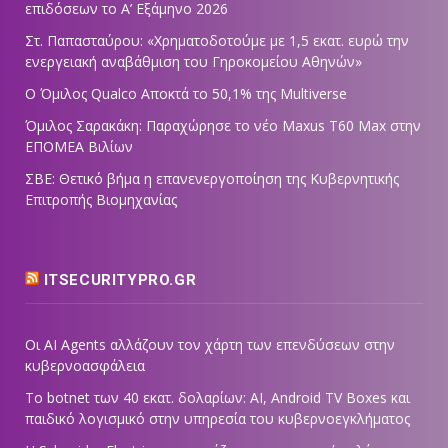
επιδόσεων το Α’ Εξάμηνο 2026
Στ. Παπασταύρου: «Χρηματοδοτούμε με 1,5 εκατ. ευρώ την
ενεργειακή αναβάθμιση του Γηροκομείου Αθηνών»
Ο Όμιλος Qualco Αποκτά το 50,1% της Multiverse
Όμιλος Σαρακάκη: Παραχώρησε το νέο Maxus T60 Max στην
ΕΠΟΜΕΑ Βιλίων
ΣΒΕ: Θετικό βήμα η επανενεργοποίηση της Κυβερνητικής
Επιτροπής Βιομηχανίας
ITSECURITYPRO.GR
Οι AI Agents αλλάζουν τον χάρτη των επενδύσεων στην
κυβερνοασφάλεια
Το botnet των 40 εκατ. δολαρίων: AI, Android TV Boxes και
παιδικό λογισμικό στην υπηρεσία του κυβερνοεγκλήματος