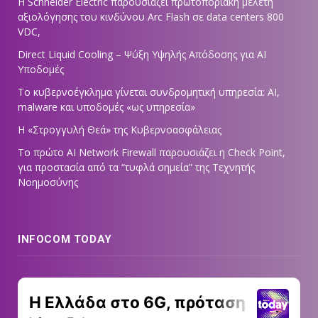
Η Schneider Electric παρουσιάζει πρωτοποριακή μελέτη
αξιολόγησης του κινδύνου Arc Flash σε data centers 800
VDC,
Direct Liquid Cooling – Ψύξη Υψηλής Απόδοσης για AI
Υποδομές
Το κυβερνοέγκλημα γίνεται συνδρομητική υπηρεσία: AI,
malware και υποδομές «ως υπηρεσία»
Η «Στρογγυλή Θεά» της Κυβερνοασφάλειας
Tο πρώτο AI Network Firewall παρουσιάζει η Check Point,
για προστασία από τα “τυφλά σημεία” της Τεχνητής
Νοημοσύνης
INFOCOM TODAY