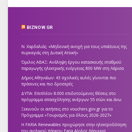
BIZNOW.GR
Ν. Χαρδαλιάς: «Μηδενική ανοχή για τους υπαίτιους της
πυρκαγιάς στη Δυτική Αττική»
Όμιλος ΑΒΑΞ: Ανάληψη έργου κατασκευής σταθμού
παραγωγής ηλεκτρικής ενέργειας 800 ΜW στη Λάρισα
Δήμος Αθηναίων: 43 σχολικές αυλές γίνονται πιο
πράσινες και πιο δροσερές
ΔΥΠΑ: Επιπλέον 8.000 επιδοτούμενες θέσεις στο
πρόγραμμα απασχόλησης ανέργων 55 ετών και άνω
Ξεκινούν οι αιτήσεις στο vouchers.gov.gr για το
Πρόγραμμα «Τουρισμός για όλους 2026-2027»
Η FARIA Renewables προχώρησε στην ηλεκτροδότηση
του αιολικού πάρκου Faria Αίολος Λάρυμνα