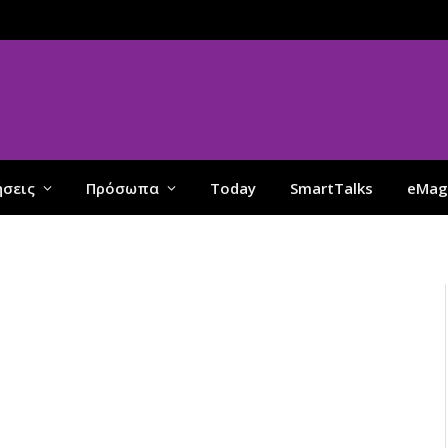
ήσεις
Πρόσωπα
Today
SmartTalks
eMag