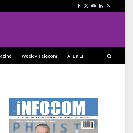
Facebook
X
YouTube
LinkedIn
RSS
(Twitter)
azine
Weekly Telecom
AI.BRIEF