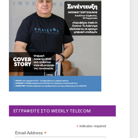
ΕΓΓΡΑΦΕΊΤΕ ΣΤΟ WEEKLY TELECOM
*
indicates required
*
Email Address