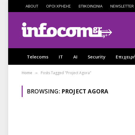
ABOUT
ΟΡΟΙ ΧΡΗΣΗΣ
ΕΠΙΚΟΙΝΩΝΙΑ
NEWSLETTER
Telecoms
IT
AI
Security
Επιχειρ
Home
Posts Tagged "Project Agora"
»
BROWSING:
PROJECT AGORA