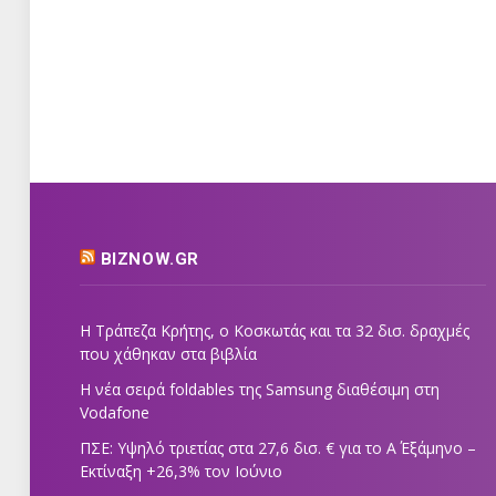
BIZNOW.GR
Η Τράπεζα Κρήτης, ο Κοσκωτάς και τα 32 δισ. δραχμές
που χάθηκαν στα βιβλία
Η νέα σειρά foldables της Samsung διαθέσιμη στη
Vodafone
ΠΣΕ: Υψηλό τριετίας στα 27,6 δισ. € για το Α΄ Εξάμηνο –
Εκτίναξη +26,3% τον Ιούνιο