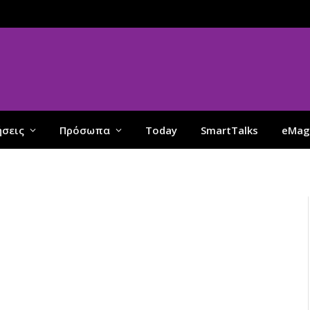
ήσεις
Πρόσωπα
Today
SmartTalks
eMag