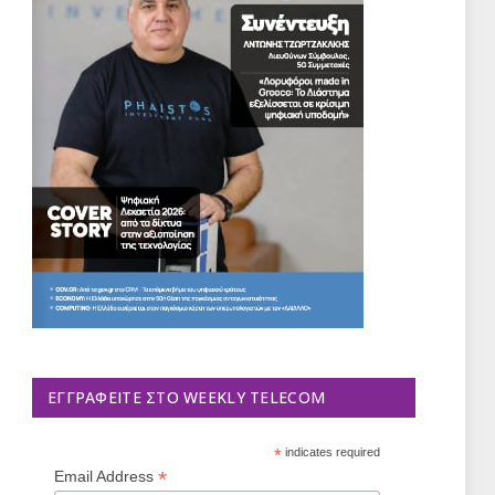
ΕΓΓΡΑΦΕΊΤΕ ΣΤΟ WEEKLY TELECOM
*
indicates required
*
Email Address