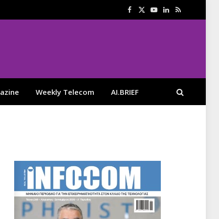
Facebook
X
YouTube
LinkedIn
RSS
(Twitter)
azine
Weekly Telecom
AI.BRIEF