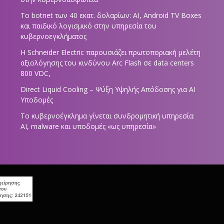
Το botnet των 40 εκατ. δολαρίων: AI, Android TV Boxes
και παιδικό λογισμικό στην υπηρεσία του
κυβερνοεγκλήματος
Η Schneider Electric παρουσιάζει πρωτοποριακή μελέτη
αξιολόγησης του κινδύνου Arc Flash σε data centers
800 VDC,
Direct Liquid Cooling – Ψύξη Υψηλής Απόδοσης για AI
Υποδομές
Το κυβερνοέγκλημα γίνεται συνδρομητική υπηρεσία:
AI, malware και υποδομές «ως υπηρεσία»