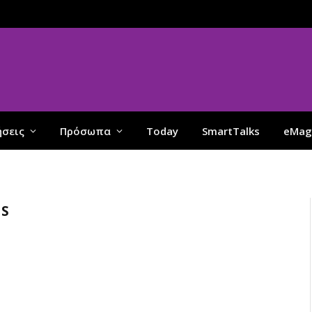
ήσεις
Πρόσωπα
Today
SmartTalks
eMag
NS