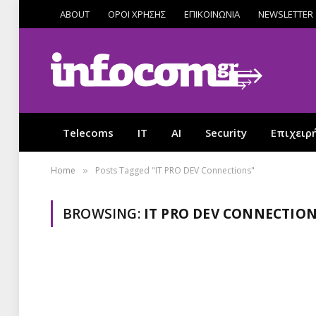
ABOUT
ΟΡΟΙ ΧΡΗΣΗΣ
ΕΠΙΚΟΙΝΩΝΙΑ
NEWSLETTER
Telecoms
IT
AI
Security
Επιχειρ
Home
Posts Tagged "IT PRO DEV Connections"
»
BROWSING:
IT PRO DEV CONNECTIO