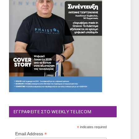
ΕΓΓΡΑΦΕΊΤΕ ΣΤΟ WEEKLY TELECOM
*
indicates required
*
Email Address