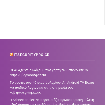
ITSECURITYPRO.GR
Οι AI Agents αλλάζουν τον χάρτη των επενδύσεων
στην κυβερνοασφάλεια
Το botnet των 40 εκατ. δολαρίων: AI, Android TV Boxes
και παιδικό λογισμικό στην υπηρεσία του
κυβερνοεγκλήματος
Η Schneider Electric παρουσιάζει πρωτοποριακή μελέτη
αξιολόγησης του κινδύνου Arc Flash σε data centers