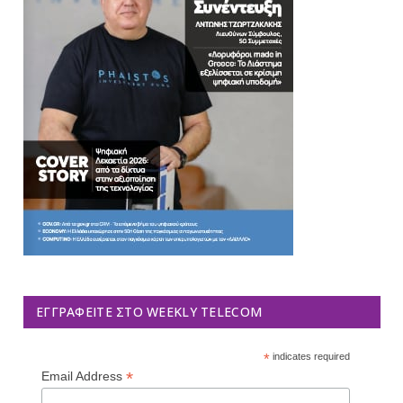
ΕΓΓΡΑΦΕΊΤΕ ΣΤΟ WEEKLY TELECOM
*
indicates required
*
Email Address