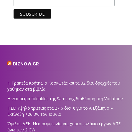
BIZNOW.GR
Η Τράπεζα Κρήτης, ο Κοσκωτάς και τα 32 δισ. δραχμές που
χάθηκαν στα βιβλία
Η νέα σειρά foldables της Samsung διαθέσιμη στη Vodafone
ΠΣΕ: Υψηλό τριετίας στα 27,6 δισ. € για το Α΄ Εξάμηνο –
Εκτίναξη +26,3% τον Ιούνιο
Όμιλος ΔΕΗ: Νέα συμφωνία για χαρτοφυλάκιο έργων ΑΠΕ
άνω των 2 GW