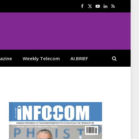
Facebook
X
YouTube
LinkedIn
RSS
(Twitter)
azine
Weekly Telecom
AI.BRIEF