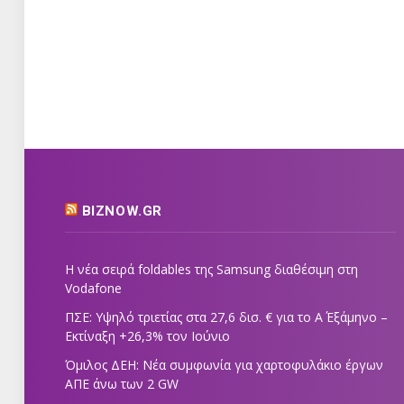
BIZNOW.GR
Η νέα σειρά foldables της Samsung διαθέσιμη στη
Vodafone
ΠΣΕ: Υψηλό τριετίας στα 27,6 δισ. € για το Α΄ Εξάμηνο –
Εκτίναξη +26,3% τον Ιούνιο
Όμιλος ΔΕΗ: Νέα συμφωνία για χαρτοφυλάκιο έργων
ΑΠΕ άνω των 2 GW