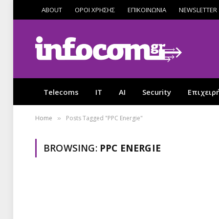
ABOUT
ΟΡΟΙ ΧΡΗΣΗΣ
ΕΠΙΚΟΙΝΩΝΙΑ
NEWSLETTER
Telecoms
IT
AI
Security
Επιχειρ
Home
Posts Tagged "PPC Energie"
»
BROWSING:
PPC ENERGIE