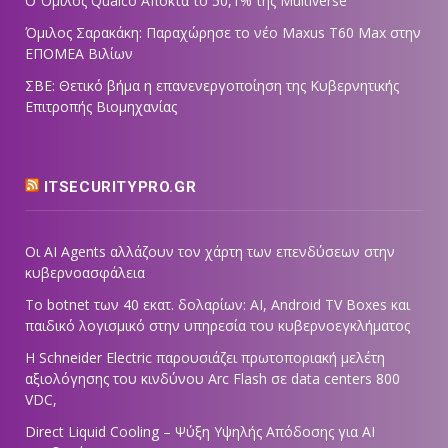
Ο Όμιλος Qualco Αποκτά το 50,1% της Multiverse
Όμιλος Σαρακάκη: Παραχώρησε το νέο Maxus T60 Max στην
ΕΠΟΜΕΑ Βιλίων
ΣΒΕ: Θετικό βήμα η επανενεργοποίηση της Κυβερνητικής
Επιτροπής Βιομηχανίας
ITSECURITYPRO.GR
Οι AI Agents αλλάζουν τον χάρτη των επενδύσεων στην
κυβερνοασφάλεια
Το botnet των 40 εκατ. δολαρίων: AI, Android TV Boxes και
παιδικό λογισμικό στην υπηρεσία του κυβερνοεγκλήματος
Η Schneider Electric παρουσιάζει πρωτοποριακή μελέτη
αξιολόγησης του κινδύνου Arc Flash σε data centers 800
VDC,
Direct Liquid Cooling – Ψύξη Υψηλής Απόδοσης για AI