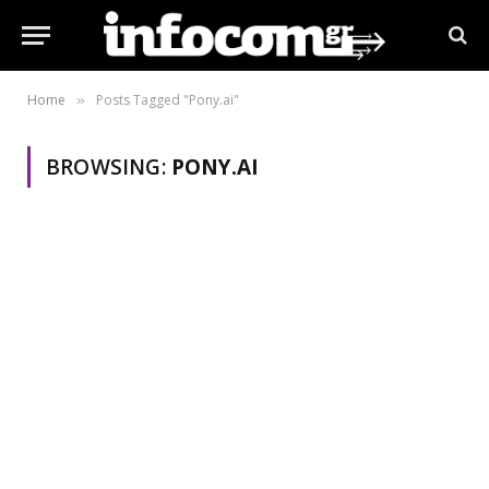
Home
Posts Tagged "Pony.ai"
»
BROWSING:
PONY.AI