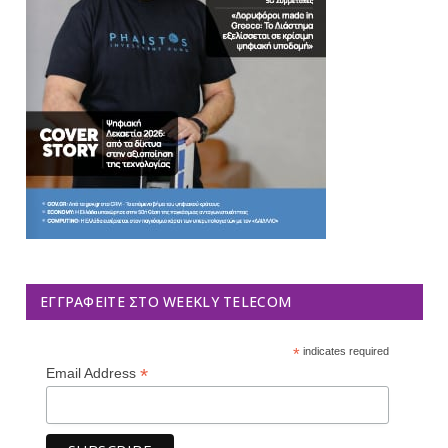
ΕΓΓΡΑΦΕΊΤΕ ΣΤΟ WEEKLY TELECOM
*
indicates required
*
Email Address