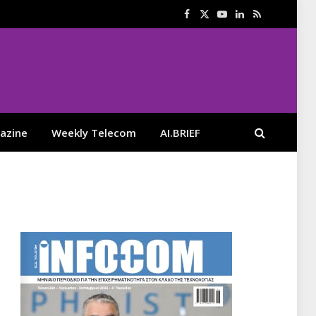
Facebook
X
YouTube
LinkedIn
RSS
(Twitter)
azine
Weekly Telecom
AI.BRIEF