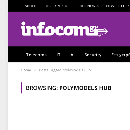
ABOUT
ΟΡΟΙ ΧΡΗΣΗΣ
ΕΠΙΚΟΙΝΩΝΙΑ
NEWSLETTER
Telecoms
IT
AI
Security
Επιχειρ
Home
Posts Tagged "PolyModels Hub"
»
BROWSING:
POLYMODELS HUB