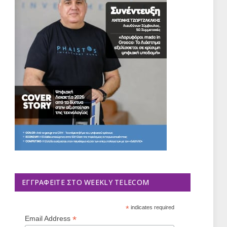
ΕΓΓΡΑΦΕΊΤΕ ΣΤΟ WEEKLY TELECOM
*
indicates required
*
Email Address