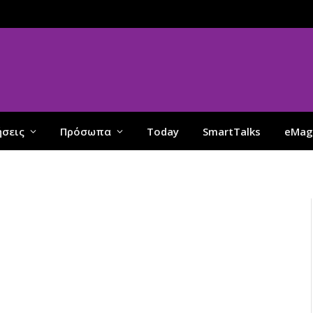
ήσεις
Πρόσωπα
Today
SmartTalks
eMag