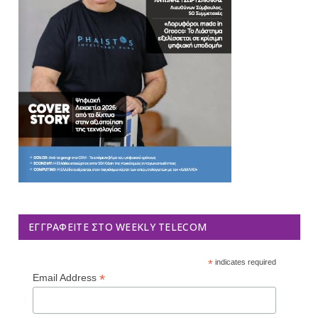
ΕΓΓΡΑΦΕΊΤΕ ΣΤΟ WEEKLY TELECOM
*
indicates required
*
Email Address