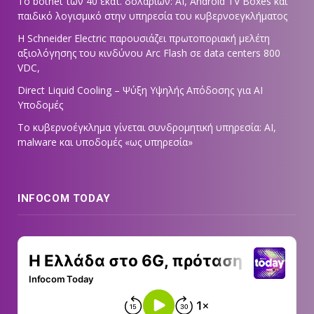
Το botnet των 40 εκατ. δολαρίων: AI, Android TV Boxes και
παιδικό λογισμικό στην υπηρεσία του κυβερνοεγκλήματος
Η Schneider Electric παρουσιάζει πρωτοποριακή μελέτη
αξιολόγησης του κινδύνου Arc Flash σε data centers 800
VDC,
Direct Liquid Cooling – Ψύξη Υψηλής Απόδοσης για AI
Υποδομές
Το κυβερνοέγκλημα γίνεται συνδρομητική υπηρεσία: AI,
malware και υποδομές «ως υπηρεσία»
INFOCOM TODAY