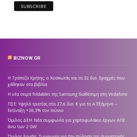
BIZNOW.GR
Η Τράπεζα Κρήτης, ο Κοσκωτάς και τα 32 δισ. δραχμές που
χάθηκαν στα βιβλία
Η νέα σειρά foldables της Samsung διαθέσιμη στη Vodafone
ΠΣΕ: Υψηλό τριετίας στα 27,6 δισ. € για το Α΄ Εξάμηνο –
Εκτίναξη +26,3% τον Ιούνιο
Όμιλος ΔΕΗ: Νέα συμφωνία για χαρτοφυλάκιο έργων ΑΠΕ
άνω των 2 GW
Όμιλος Fourlis: Συμφωνία για την πώληση της συμμετοχής