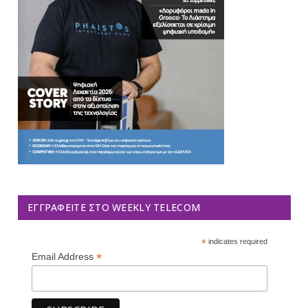
ΕΓΓΡΑΦΕΊΤΕ ΣΤΟ WEEKLY TELECOM
*
indicates required
*
Email Address