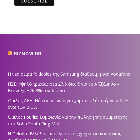
BIZNOW.GR
Η νέα σειρά foldables της Samsung διαθέσιμη στη Vodafone
ΠΣΕ: Υψηλό τριετίας στα 27,6 δισ. € για το Α΄ Εξάμηνο –
Εκτίναξη +26,3% τον Ιούνιο
Όμιλος ΔΕΗ: Νέα συμφωνία για χαρτοφυλάκιο έργων ΑΠΕ
άνω των 2 GW
Όμιλος Fourlis: Συμφωνία για την πώληση της συμμετοχής
στο Sofia South Ring Mall
Η Deloitte Ελλάδος αποκλειστικός χρηματοοικονομικός