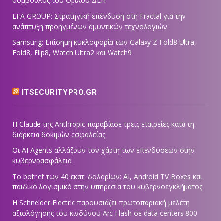
σύμβουλος του Ομίλου ΔΕΗ
EFA GROUP: Στρατηγική επένδυση στη Fractal για την
ανάπτυξη προηγμένων αμυντικών τεχνολογιών
Samsung: Επίσημη κυκλοφορία των Galaxy Z Fold8 Ultra,
Fold8, Flip8, Watch Ultra2 και Watch9
ITSECURITYPRO.GR
Η Claude της Anthropic παραβίασε τρεις εταιρείες κατά τη
διάρκεια δοκιμών ασφαλείας
Οι AI Agents αλλάζουν τον χάρτη των επενδύσεων στην
κυβερνοασφάλεια
Το botnet των 40 εκατ. δολαρίων: AI, Android TV Boxes και
παιδικό λογισμικό στην υπηρεσία του κυβερνοεγκλήματος
Η Schneider Electric παρουσιάζει πρωτοποριακή μελέτη
αξιολόγησης του κινδύνου Arc Flash σε data centers 800