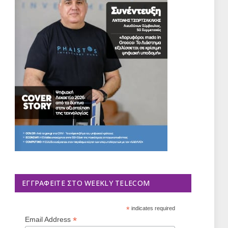
ΕΓΓΡΑΦΕΊΤΕ ΣΤΟ WEEKLY TELECOM
*
indicates required
*
Email Address