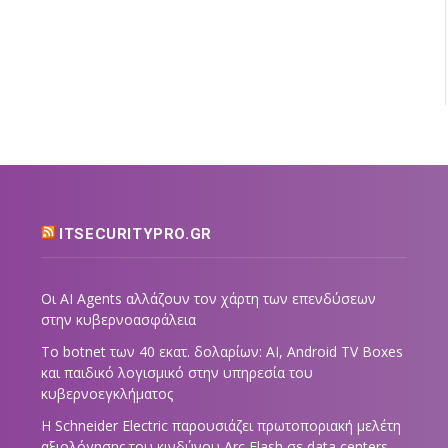
ITSECURITYPRO.GR
Οι AI Agents αλλάζουν τον χάρτη των επενδύσεων
στην κυβερνοασφάλεια
Το botnet των 40 εκατ. δολαρίων: AI, Android TV Boxes
και παιδικό λογισμικό στην υπηρεσία του
κυβερνοεγκλήματος
Η Schneider Electric παρουσιάζει πρωτοποριακή μελέτη
αξιολόγησης του κινδύνου Arc Flash σε data centers