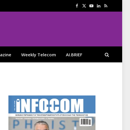
Facebook
X
YouTube
LinkedIn
RSS
(Twitter)
azine
Weekly Telecom
AI.BRIEF