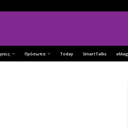
ήσεις
Πρόσωπα
Today
SmartTalks
eMag