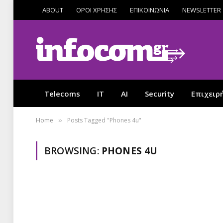
ABOUT
ΟΡΟΙ ΧΡΗΣΗΣ
ΕΠΙΚΟΙΝΩΝΙΑ
NEWSLETTER
Telecoms
IT
AI
Security
Επιχειρ
Home
Posts Tagged "Phones 4u"
»
BROWSING:
PHONES 4U