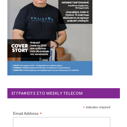
ΕΓΓΡΑΦΕΊΤΕ ΣΤΟ WEEKLY TELECOM
*
indicates required
*
Email Address