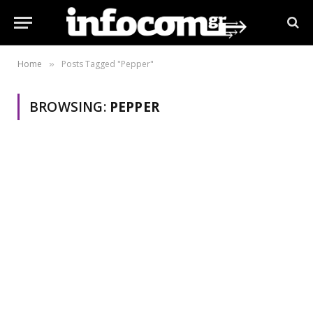
Home
Posts Tagged "Pepper"
»
BROWSING:
PEPPER