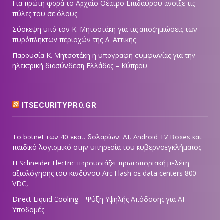
Για πρώτη φορά το Αρχαίο Θέατρο Επιδαύρου άνοιξε τις
πύλες του σε όλους
Σύσκεψη υπό τον Κ. Μητσοτάκη για τις αποζημιώσεις των
πυρόπληκτων περιοχών της Δ. Αττικής
Παρουσία Κ. Μητσοτάκη η υπογραφή συμφωνίας για την
ηλεκτρική διασύνδεση Ελλάδας – Κύπρου
ITSECURITYPRO.GR
Το botnet των 40 εκατ. δολαρίων: AI, Android TV Boxes και
παιδικό λογισμικό στην υπηρεσία του κυβερνοεγκλήματος
Η Schneider Electric παρουσιάζει πρωτοποριακή μελέτη
αξιολόγησης του κινδύνου Arc Flash σε data centers 800
VDC,
Direct Liquid Cooling – Ψύξη Υψηλής Απόδοσης για AI
Υποδομές