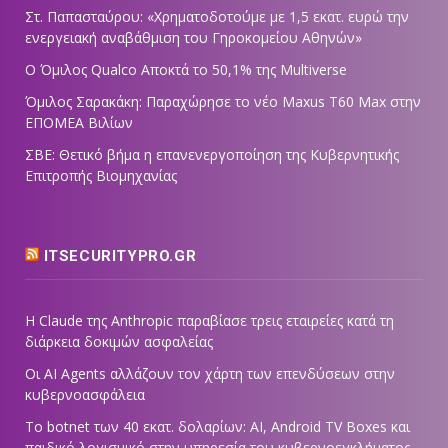
Στ. Παπασταύρου: «Χρηματοδοτούμε με 1,5 εκατ. ευρώ την
ενεργειακή αναβάθμιση του Γηροκομείου Αθηνών»
Ο Όμιλος Qualco Αποκτά το 50,1% της Multiverse
Όμιλος Σαρακάκη: Παραχώρησε το νέο Maxus T60 Max στην
ΕΠΟΜΕΑ Βιλίων
ΣΒΕ: Θετικό βήμα η επανενεργοποίηση της Κυβερνητικής
Επιτροπής Βιομηχανίας
ITSECURITYPRO.GR
Η Claude της Anthropic παραβίασε τρεις εταιρείες κατά τη
διάρκεια δοκιμών ασφαλείας
Οι AI Agents αλλάζουν τον χάρτη των επενδύσεων στην
κυβερνοασφάλεια
Το botnet των 40 εκατ. δολαρίων: AI, Android TV Boxes και
παιδικό λογισμικό στην υπηρεσία του κυβερνοεγκλήματος