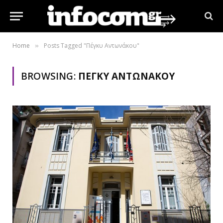
Home
Posts Tagged "Πέγκυ Αντωνάκου"
»
BROWSING:
ΠΈΓΚΥ ΑΝΤΩΝΆΚΟΥ