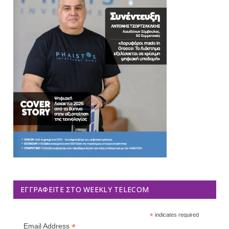
ΕΓΓΡΑΦΕΊΤΕ ΣΤΟ WEEKLY TELECOM
*
indicates required
*
Email Address