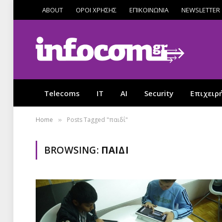
ABOUT
ΟΡΟΙ ΧΡΗΣΗΣ
ΕΠΙΚΟΙΝΩΝΙΑ
NEWSLETTER
Telecoms
IT
AI
Security
Επιχειρ
Home
Posts Tagged "παιδί"
»
BROWSING:
ΠΑΙΔΊ