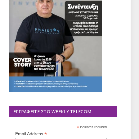
ΕΓΓΡΑΦΕΊΤΕ ΣΤΟ WEEKLY TELECOM
*
indicates required
*
Email Address