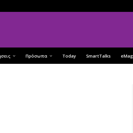
ήσεις
Πρόσωπα
Today
SmartTalks
eMag