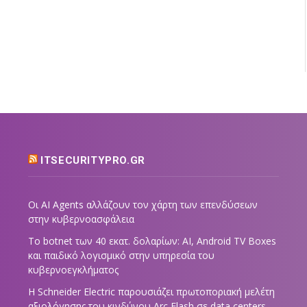
ITSECURITYPRO.GR
Οι AI Agents αλλάζουν τον χάρτη των επενδύσεων
στην κυβερνοασφάλεια
Το botnet των 40 εκατ. δολαρίων: AI, Android TV Boxes
και παιδικό λογισμικό στην υπηρεσία του
κυβερνοεγκλήματος
Η Schneider Electric παρουσιάζει πρωτοποριακή μελέτη
αξιολόγησης του κινδύνου Arc Flash σε data centers