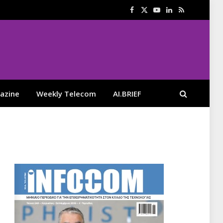
Facebook
X
YouTube
LinkedIn
RSS
(Twitter)
azine
Weekly Telecom
AI.BRIEF