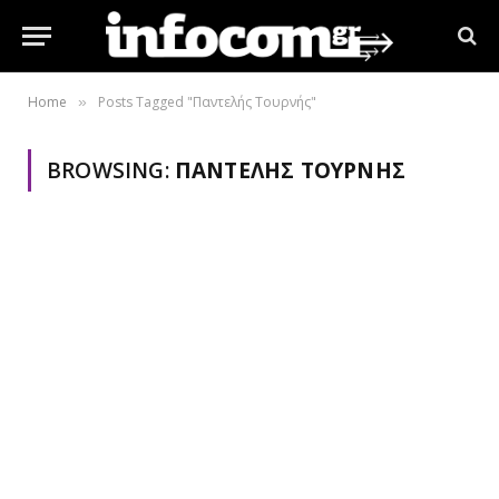
Home
Posts Tagged "Παντελής Τουρνής"
»
BROWSING:
ΠΑΝΤΕΛΉΣ ΤΟΥΡΝΉΣ