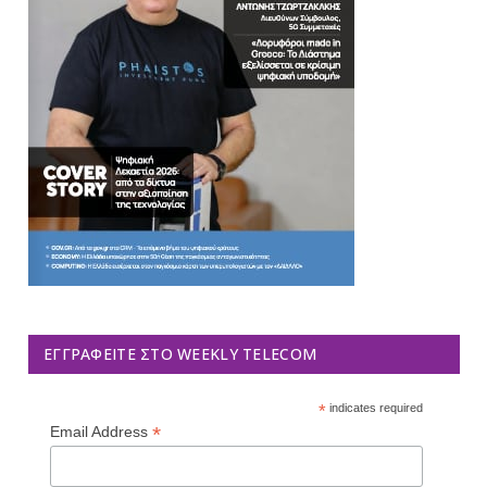
ΕΓΓΡΑΦΕΊΤΕ ΣΤΟ WEEKLY TELECOM
*
indicates required
*
Email Address