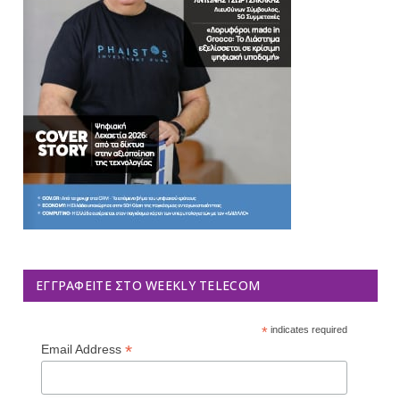
ΕΓΓΡΑΦΕΊΤΕ ΣΤΟ WEEKLY TELECOM
*
indicates required
*
Email Address