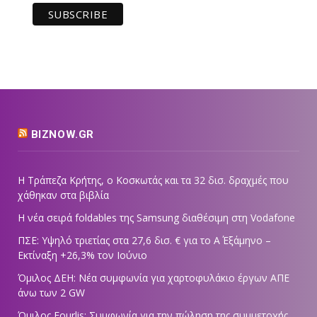
BIZNOW.GR
Η Τράπεζα Κρήτης, ο Κοσκωτάς και τα 32 δισ. δραχμές που
χάθηκαν στα βιβλία
Η νέα σειρά foldables της Samsung διαθέσιμη στη Vodafone
ΠΣΕ: Υψηλό τριετίας στα 27,6 δισ. € για το Α΄ Εξάμηνο –
Εκτίναξη +26,3% τον Ιούνιο
Όμιλος ΔΕΗ: Νέα συμφωνία για χαρτοφυλάκιο έργων ΑΠΕ
άνω των 2 GW
Όμιλος Fourlis: Συμφωνία για την πώληση της συμμετοχής