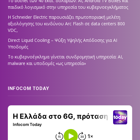
Το botnet των 40 εκατ. δολαρίων: AI, Android TV Boxes και
παιδικό λογισμικό στην υπηρεσία του κυβερνοεγκλήματος
Η Schneider Electric παρουσιάζει πρωτοποριακή μελέτη
αξιολόγησης του κινδύνου Arc Flash σε data centers 800
VDC,
Direct Liquid Cooling – Ψύξη Υψηλής Απόδοσης για AI
Υποδομές
Το κυβερνοέγκλημα γίνεται συνδρομητική υπηρεσία: AI,
malware και υποδομές «ως υπηρεσία»
INFOCOM TODAY