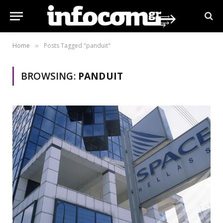
Home
Posts Tagged "panduit"
»
BROWSING:
PANDUIT