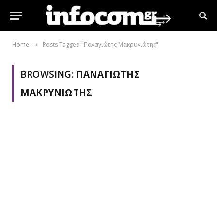
Home
Posts Tagged "Παναγιώτης Μακρυνιώτης"
»
BROWSING:
ΠΑΝΑΓΙΏΤΗΣ
ΜΑΚΡΥΝΙΏΤΗΣ