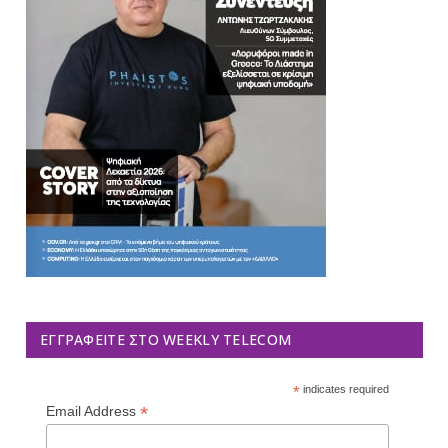
ΕΓΓΡΑΦΕΊΤΕ ΣΤΟ WEEKLY TELECOM
*
indicates required
*
Email Address