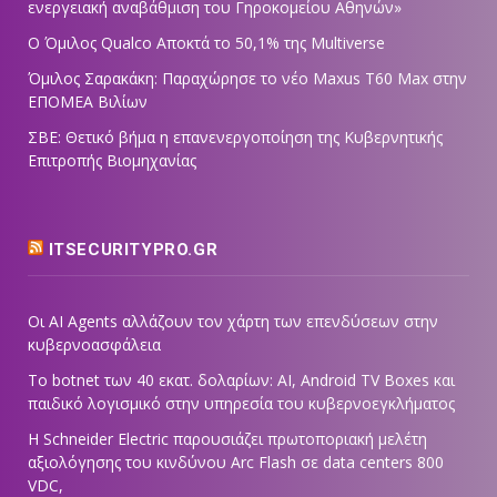
ενεργειακή αναβάθμιση του Γηροκομείου Αθηνών»
Ο Όμιλος Qualco Αποκτά το 50,1% της Multiverse
Όμιλος Σαρακάκη: Παραχώρησε το νέο Maxus T60 Max στην
ΕΠΟΜΕΑ Βιλίων
ΣΒΕ: Θετικό βήμα η επανενεργοποίηση της Κυβερνητικής
Επιτροπής Βιομηχανίας
ITSECURITYPRO.GR
Οι AI Agents αλλάζουν τον χάρτη των επενδύσεων στην
κυβερνοασφάλεια
Το botnet των 40 εκατ. δολαρίων: AI, Android TV Boxes και
παιδικό λογισμικό στην υπηρεσία του κυβερνοεγκλήματος
Η Schneider Electric παρουσιάζει πρωτοποριακή μελέτη
αξιολόγησης του κινδύνου Arc Flash σε data centers 800
VDC,