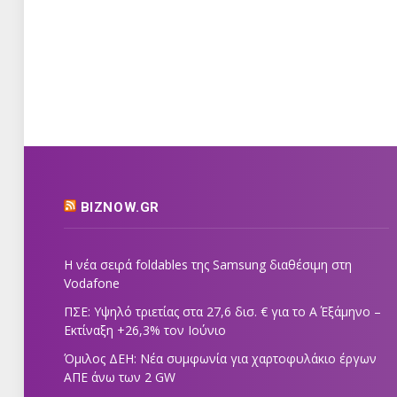
BIZNOW.GR
Η νέα σειρά foldables της Samsung διαθέσιμη στη
Vodafone
ΠΣΕ: Υψηλό τριετίας στα 27,6 δισ. € για το Α΄ Εξάμηνο –
Εκτίναξη +26,3% τον Ιούνιο
Όμιλος ΔΕΗ: Νέα συμφωνία για χαρτοφυλάκιο έργων
ΑΠΕ άνω των 2 GW