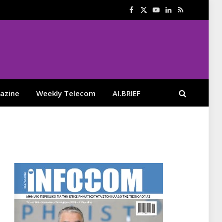
Facebook
X
YouTube
LinkedIn
RSS
(Twitter)
azine
Weekly Telecom
AI.BRIEF