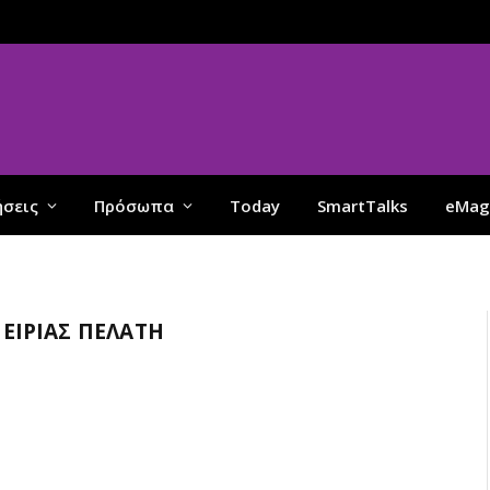
ήσεις
Πρόσωπα
Today
SmartTalks
eMag
ΕΙΡΊΑΣ ΠΕΛΆΤΗ