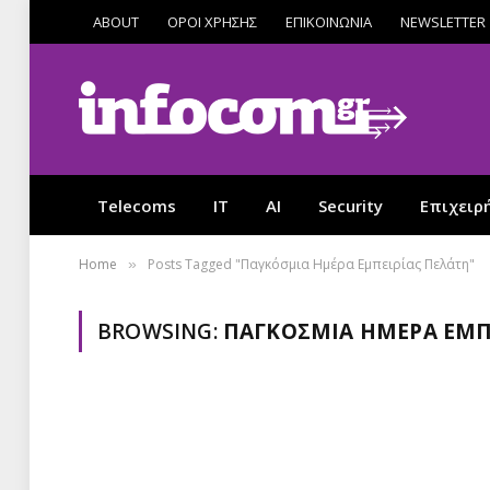
ABOUT
ΟΡΟΙ ΧΡΗΣΗΣ
ΕΠΙΚΟΙΝΩΝΙΑ
NEWSLETTER
Telecoms
IT
AI
Security
Επιχειρ
Home
Posts Tagged "Παγκόσμια Ημέρα Εμπειρίας Πελάτη"
»
BROWSING:
ΠΑΓΚΌΣΜΙΑ ΗΜΈΡΑ ΕΜΠ