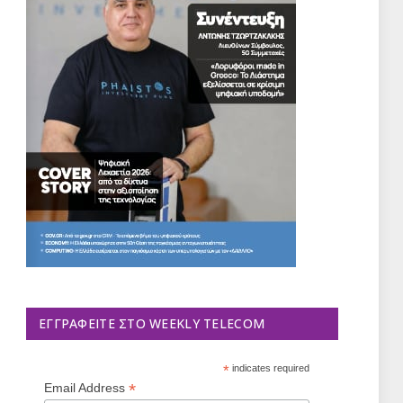
ΕΓΓΡΑΦΕΊΤΕ ΣΤΟ WEEKLY TELECOM
*
indicates required
*
Email Address