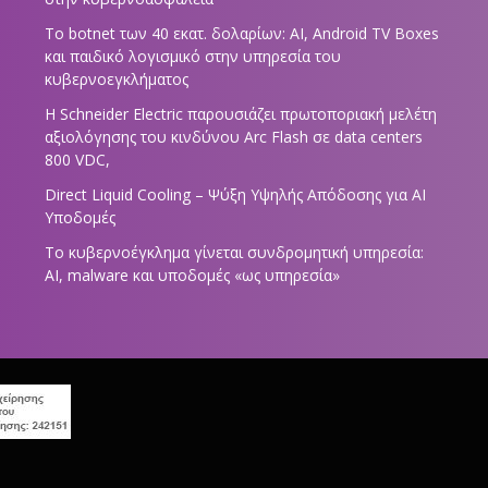
Το botnet των 40 εκατ. δολαρίων: AI, Android TV Boxes
και παιδικό λογισμικό στην υπηρεσία του
κυβερνοεγκλήματος
Η Schneider Electric παρουσιάζει πρωτοποριακή μελέτη
αξιολόγησης του κινδύνου Arc Flash σε data centers
800 VDC,
Direct Liquid Cooling – Ψύξη Υψηλής Απόδοσης για AI
Υποδομές
Το κυβερνοέγκλημα γίνεται συνδρομητική υπηρεσία:
AI, malware και υποδομές «ως υπηρεσία»