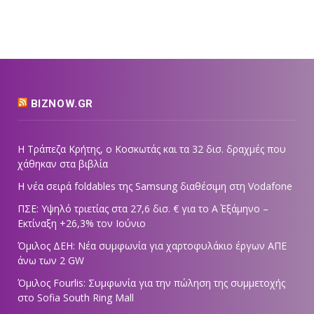
BIZNOW.GR
Η Τράπεζα Κρήτης, ο Κοσκωτάς και τα 32 δισ. δραχμές που
χάθηκαν στα βιβλία
Η νέα σειρά foldables της Samsung διαθέσιμη στη Vodafone
ΠΣΕ: Υψηλό τριετίας στα 27,6 δισ. € για το Α΄ Εξάμηνο –
Εκτίναξη +26,3% τον Ιούνιο
Όμιλος ΔΕΗ: Νέα συμφωνία για χαρτοφυλάκιο έργων ΑΠΕ
άνω των 2 GW
Όμιλος Fourlis: Συμφωνία για την πώληση της συμμετοχής
στο Sofia South Ring Mall