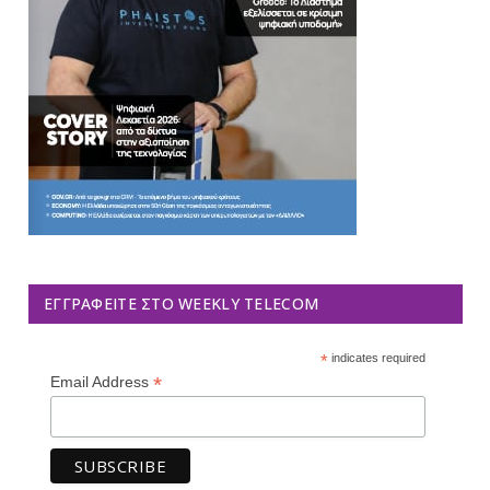
ΕΓΓΡΑΦΕΊΤΕ ΣΤΟ WEEKLY TELECOM
*
indicates required
*
Email Address