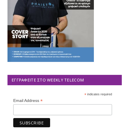
ΕΓΓΡΑΦΕΊΤΕ ΣΤΟ WEEKLY TELECOM
*
indicates required
*
Email Address