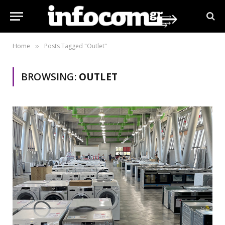
Home
Posts Tagged "Οutlet"
»
BROWSING:
ΟUTLET