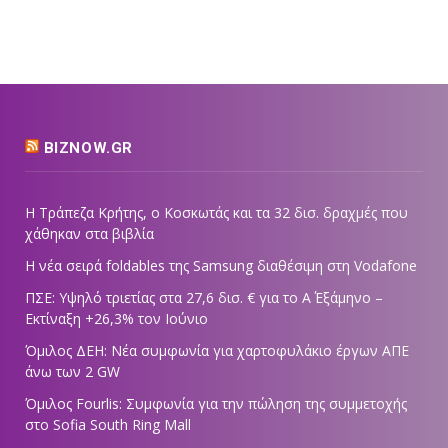
BIZNOW.GR
Η Τράπεζα Κρήτης, ο Κοσκωτάς και τα 32 δισ. δραχμές που
χάθηκαν στα βιβλία
Η νέα σειρά foldables της Samsung διαθέσιμη στη Vodafone
ΠΣΕ: Υψηλό τριετίας στα 27,6 δισ. € για το Α΄ Εξάμηνο –
Εκτίναξη +26,3% τον Ιούνιο
Όμιλος ΔΕΗ: Νέα συμφωνία για χαρτοφυλάκιο έργων ΑΠΕ
άνω των 2 GW
Όμιλος Fourlis: Συμφωνία για την πώληση της συμμετοχής
στο Sofia South Ring Mall