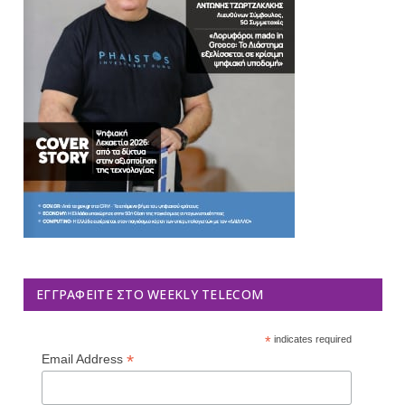
ΕΓΓΡΑΦΕΊΤΕ ΣΤΟ WEEKLY TELECOM
*
indicates required
*
Email Address