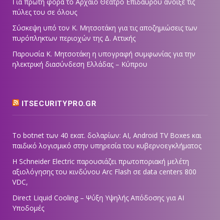
Για πρώτη φορά το Αρχαίο Θέατρο Επιδαύρου άνοιξε τις
πύλες του σε όλους
Σύσκεψη υπό τον Κ. Μητσοτάκη για τις αποζημιώσεις των
πυρόπληκτων περιοχών της Δ. Αττικής
Παρουσία Κ. Μητσοτάκη η υπογραφή συμφωνίας για την
ηλεκτρική διασύνδεση Ελλάδας – Κύπρου
ITSECURITYPRO.GR
Το botnet των 40 εκατ. δολαρίων: AI, Android TV Boxes και
παιδικό λογισμικό στην υπηρεσία του κυβερνοεγκλήματος
Η Schneider Electric παρουσιάζει πρωτοποριακή μελέτη
αξιολόγησης του κινδύνου Arc Flash σε data centers 800
VDC,
Direct Liquid Cooling – Ψύξη Υψηλής Απόδοσης για AI
Υποδομές