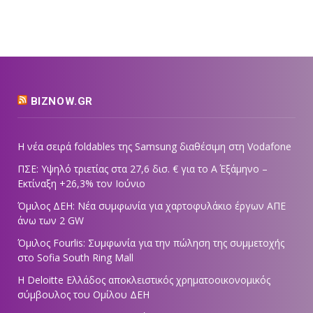
BIZNOW.GR
Η νέα σειρά foldables της Samsung διαθέσιμη στη Vodafone
ΠΣΕ: Υψηλό τριετίας στα 27,6 δισ. € για το Α΄ Εξάμηνο –
Εκτίναξη +26,3% τον Ιούνιο
Όμιλος ΔΕΗ: Νέα συμφωνία για χαρτοφυλάκιο έργων ΑΠΕ
άνω των 2 GW
Όμιλος Fourlis: Συμφωνία για την πώληση της συμμετοχής
στο Sofia South Ring Mall
Η Deloitte Ελλάδος αποκλειστικός χρηματοοικονομικός
σύμβουλος του Ομίλου ΔΕΗ