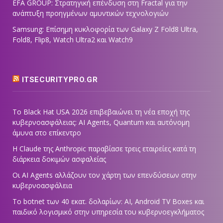
EFA GROUP: Στρατηγική επένδυση στη Fractal για την
ανάπτυξη προηγμένων αμυντικών τεχνολογιών
Samsung: Επίσημη κυκλοφορία των Galaxy Z Fold8 Ultra,
Fold8, Flip8, Watch Ultra2 και Watch9
ITSECURITYPRO.GR
Το Black Hat USA 2026 επιβεβαιώνει τη νέα εποχή της
κυβερνοασφάλειας: AI Agents, Quantum και αυτόνομη
άμυνα στο επίκεντρο
Η Claude της Anthropic παραβίασε τρεις εταιρείες κατά τη
διάρκεια δοκιμών ασφαλείας
Οι AI Agents αλλάζουν τον χάρτη των επενδύσεων στην
κυβερνοασφάλεια
Το botnet των 40 εκατ. δολαρίων: AI, Android TV Boxes και
παιδικό λογισμικό στην υπηρεσία του κυβερνοεγκλήματος