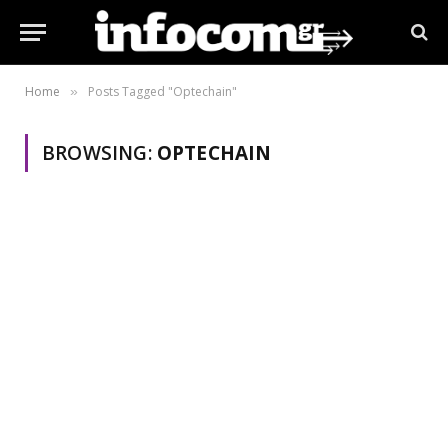
Home
Posts Tagged "Optechain"
»
BROWSING:
OPTECHAIN