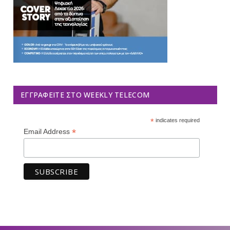
ΕΓΓΡΑΦΕΊΤΕ ΣΤΟ WEEKLY TELECOM
*
indicates required
*
Email Address