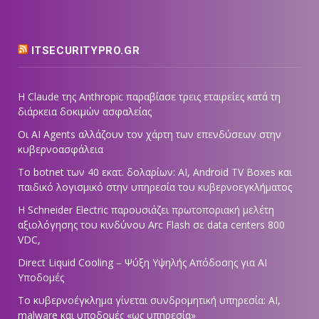
ITSECURITYPRO.GR
Η Claude της Anthropic παραβίασε τρεις εταιρείες κατά τη
διάρκεια δοκιμών ασφαλείας
Οι AI Agents αλλάζουν τον χάρτη των επενδύσεων στην
κυβερνοασφάλεια
Το botnet των 40 εκατ. δολαρίων: AI, Android TV Boxes και
παιδικό λογισμικό στην υπηρεσία του κυβερνοεγκλήματος
Η Schneider Electric παρουσιάζει πρωτοποριακή μελέτη
αξιολόγησης του κινδύνου Arc Flash σε data centers 800
VDC,
Direct Liquid Cooling – Ψύξη Υψηλής Απόδοσης για AI
Υποδομές
Το κυβερνοέγκλημα γίνεται συνδρομητική υπηρεσία: AI,
malware και υποδομές «ως υπηρεσία»