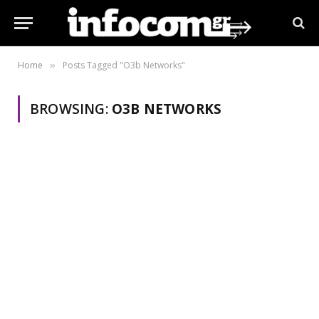
Home
Posts Tagged "O3b Networks"
»
BROWSING:
O3B NETWORKS