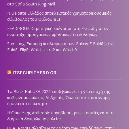
στο Sofia South Ring Mall
Η Deloitte Ελλάδος αποκλειστικός χρηματοοικονομικός
σύμβουλος του Ομίλου ΔΕΗ
EFA GROUP: Στρατηγική επένδυση στη Fractal για την
ανάπτυξη προηγμένων αμυντικών τεχνολογιών
Samsung: Επίσημη κυκλοφορία των Galaxy Z Fold8 Ultra,
Fold8, Flip8, Watch Ultra2 και Watch9
ITSECURITYPRO.GR
Το Black Hat USA 2026 επιβεβαιώνει τη νέα εποχή της
κυβερνοασφάλειας: AI Agents, Quantum και αυτόνομη
άμυνα στο επίκεντρο
Η Claude της Anthropic παραβίασε τρεις εταιρείες κατά τη
διάρκεια δοκιμών ασφαλείας
Οι AI Agents αλλάζουν τον χάρτη των επενδύσεων στην