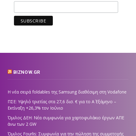
BIZNOW.GR
Η νέα σειρά foldables της Samsung διαθέσιμη στη Vodafone
ΠΣΕ: Υψηλό τριετίας στα 27,6 δισ. € για το Α΄ Εξάμηνο –
Εκτίναξη +26,3% τον Ιούνιο
Όμιλος ΔΕΗ: Νέα συμφωνία για χαρτοφυλάκιο έργων ΑΠΕ
άνω των 2 GW
Όμιλος Fourlis: Συμφωνία για την πώληση της συμμετοχής