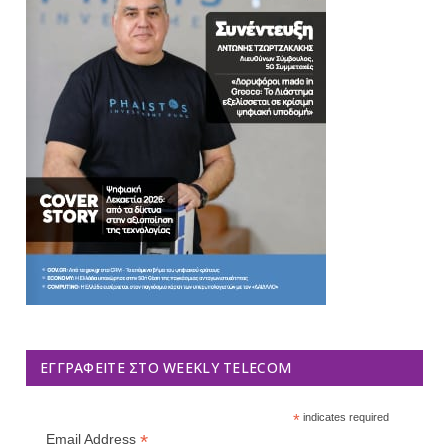
ΕΓΓΡΑΦΕΊΤΕ ΣΤΟ WEEKLY TELECOM
*
indicates required
*
Email Address