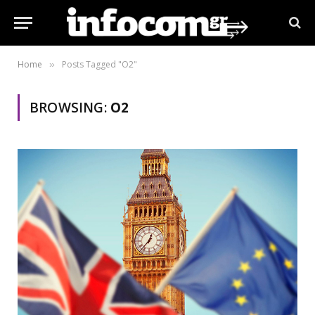
Home
Posts Tagged "O2"
»
BROWSING:
O2