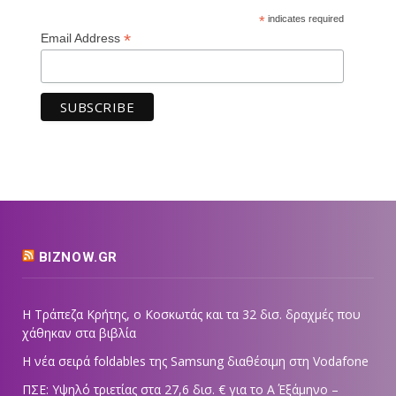
*
indicates required
*
Email Address
BIZNOW.GR
Η Τράπεζα Κρήτης, ο Κοσκωτάς και τα 32 δισ. δραχμές που
χάθηκαν στα βιβλία
Η νέα σειρά foldables της Samsung διαθέσιμη στη Vodafone
ΠΣΕ: Υψηλό τριετίας στα 27,6 δισ. € για το Α΄ Εξάμηνο –