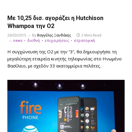
Με 10,25 δισ. αγοράζει η Hutchison
Whampoa την Ο2
26/03/2015
By
Βαγγέλης Ξανθάκης
2 Mins Read
news
διεθνή
επιχειρήσεις
στρατηγική
Η συγχώνευση της Ο2 με την “3”, θα δημιουργήσει τη
μεγαλύτερη εταιρεία κινητής τηλεφωνίας στο Ηνωμένο
Βασίλειο, με σχεδόν 33 εκατομμύρια πελάτες.