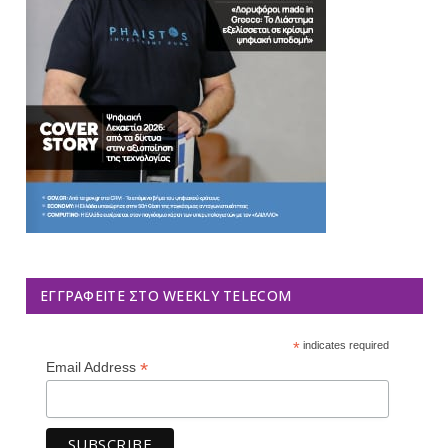
ΕΓΓΡΑΦΕΊΤΕ ΣΤΟ WEEKLY TELECOM
*
indicates required
*
Email Address