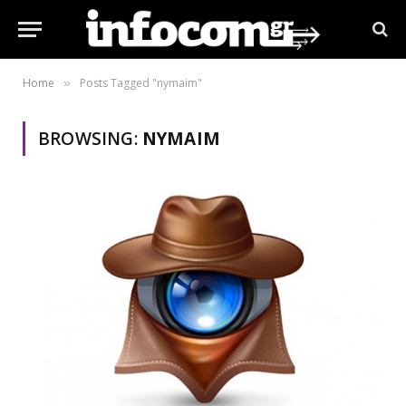
Home
Posts Tagged "nymaim"
»
BROWSING:
NYMAIM