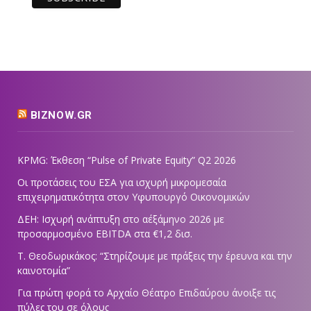
BIZNOW.GR
KPMG: Έκθεση “Pulse of Private Equity” Q2 2026
Οι προτάσεις του ΕΣΑ για ισχυρή μικρομεσαία
επιχειρηματικότητα στον Υφυπουργό Οικονομικών
ΔΕΗ: Ισχυρή ανάπτυξη στο α΄εξάμηνο 2026 με
προσαρμοσμένο EBITDA στα €1,2 δισ.
Τ. Θεοδωρικάκος: “Στηρίζουμε με πράξεις την έρευνα και την
καινοτομία”
Για πρώτη φορά το Αρχαίο Θέατρο Επιδαύρου άνοιξε τις
πύλες του σε όλους