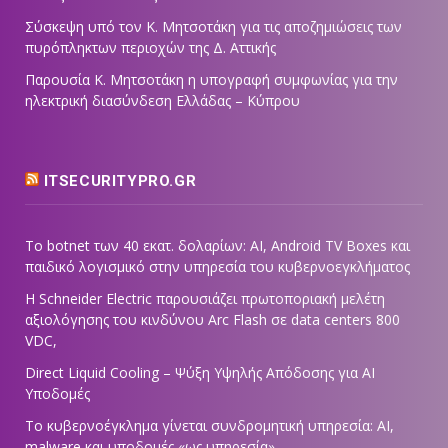
Σύσκεψη υπό τον Κ. Μητσοτάκη για τις αποζημιώσεις των
πυρόπληκτων περιοχών της Δ. Αττικής
Παρουσία Κ. Μητσοτάκη η υπογραφή συμφωνίας για την
ηλεκτρική διασύνδεση Ελλάδας – Κύπρου
ITSECURITYPRO.GR
Το botnet των 40 εκατ. δολαρίων: AI, Android TV Boxes και
παιδικό λογισμικό στην υπηρεσία του κυβερνοεγκλήματος
Η Schneider Electric παρουσιάζει πρωτοποριακή μελέτη
αξιολόγησης του κινδύνου Arc Flash σε data centers 800
VDC,
Direct Liquid Cooling – Ψύξη Υψηλής Απόδοσης για AI
Υποδομές
Το κυβερνοέγκλημα γίνεται συνδρομητική υπηρεσία: AI,
malware και υποδομές «ως υπηρεσία»