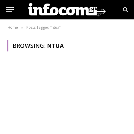
Home
Posts Tagged "ntua"
»
BROWSING:
NTUA