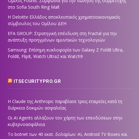
Όμιλος Fourlis: Συμφωνία για την πώληση της συμμετοχής
στο Sofia South Ring Mall
Η Deloitte Ελλάδος αποκλειστικός χρηματοοικονομικός
σύμβουλος του Ομίλου ΔΕΗ
EFA GROUP: Στρατηγική επένδυση στη Fractal για την
ανάπτυξη προηγμένων αμυντικών τεχνολογιών
Samsung: Επίσημη κυκλοφορία των Galaxy Z Fold8 Ultra,
Fold8, Flip8, Watch Ultra2 και Watch9
ITSECURITYPRO.GR
Η Claude της Anthropic παραβίασε τρεις εταιρείες κατά τη
διάρκεια δοκιμών ασφαλείας
Οι AI Agents αλλάζουν τον χάρτη των επενδύσεων στην
κυβερνοασφάλεια
Το botnet των 40 εκατ. δολαρίων: AI, Android TV Boxes και