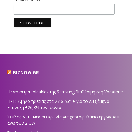
*
BIZNOW.GR
Η νέα σειρά foldables της Samsung διαθέσιμη στη Vodafone
ΠΣΕ: Υψηλό τριετίας στα 27,6 δισ. € για το Α΄ Εξάμηνο –
Εκτίναξη +26,3% τον Ιούνιο
Όμιλος ΔΕΗ: Νέα συμφωνία για χαρτοφυλάκιο έργων ΑΠΕ
άνω των 2 GW