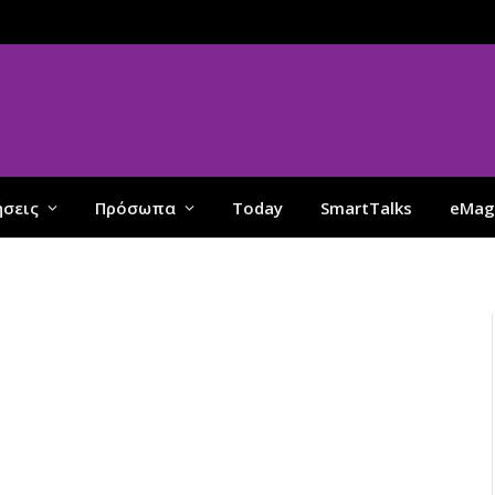
ήσεις
Πρόσωπα
Today
SmartTalks
eMag