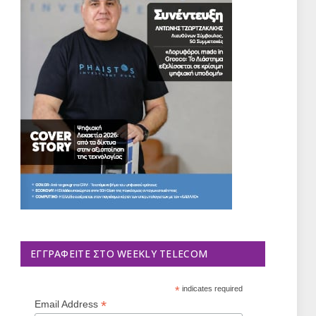
ΕΓΓΡΑΦΕΊΤΕ ΣΤΟ WEEKLY TELECOM
*
indicates required
*
Email Address