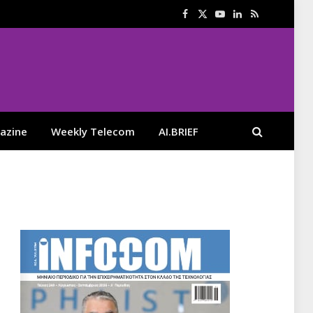
Facebook
X
YouTube
LinkedIn
RSS
(Twitter)
azine
Weekly Telecom
AI.BRIEF