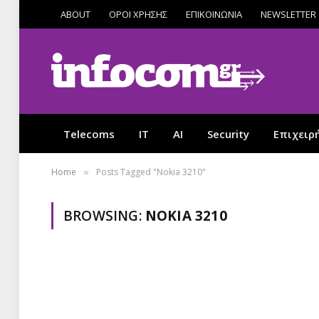
ABOUT
ΟΡΟΙ ΧΡΗΣΗΣ
ΕΠΙΚΟΙΝΩΝΙΑ
NEWSLETTER
Telecoms
IT
AI
Security
Επιχειρ
Home
Posts Tagged "Νokia 3210"
»
BROWSING:
ΝOKIA 3210