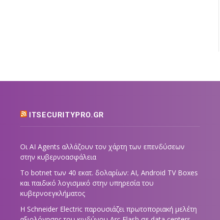
ITSECURITYPRO.GR
Οι AI Agents αλλάζουν τον χάρτη των επενδύσεων
στην κυβερνοασφάλεια
Το botnet των 40 εκατ. δολαρίων: AI, Android TV Boxes
και παιδικό λογισμικό στην υπηρεσία του
κυβερνοεγκλήματος
Η Schneider Electric παρουσιάζει πρωτοποριακή μελέτη
αξιολόγησης του κινδύνου Arc Flash σε data centers