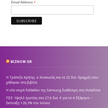
*
Email Address
BIZNOW.GR
Η Τράπεζα Κρήτης, ο Κοσκωτάς και τα 32 δισ. δραχμές που
χάθηκαν στα βιβλία
Η νέα σειρά foldables της Samsung διαθέσιμη στη Vodafone
ΠΣΕ: Υψηλό τριετίας στα 27,6 δισ. € για το Α΄ Εξάμηνο –
Εκτίναξη +26,3% τον Ιούνιο