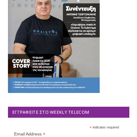
ΕΓΓΡΑΦΕΊΤΕ ΣΤΟ WEEKLY TELECOM
*
indicates required
*
Email Address