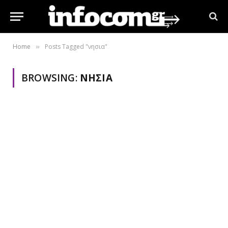
Home
Posts Tagged "νησια"
»
BROWSING:
ΝΗΣΙΑ