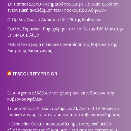
Στ. Παπασταύρου: «Χρηματοδοτούμε με 1,5 εκατ. ευρώ την
ενεργειακή αναβάθμιση του Γηροκομείου Αθηνών»
Ο Όμιλος Qualco Αποκτά το 50,1% της Multiverse
Όμιλος Σαρακάκη: Παραχώρησε το νέο Maxus T60 Max στην
ΕΠΟΜΕΑ Βιλίων
ΣΒΕ: Θετικό βήμα η επανενεργοποίηση της Κυβερνητικής
Επιτροπής Βιομηχανίας
ITSECURITYPRO.GR
Οι AI Agents αλλάζουν τον χάρτη των επενδύσεων στην
κυβερνοασφάλεια
Το botnet των 40 εκατ. δολαρίων: AI, Android TV Boxes και
παιδικό λογισμικό στην υπηρεσία του κυβερνοεγκλήματος
Η Schneider Electric παρουσιάζει πρωτοποριακή μελέτη
αξιολόγησης του κινδύνου Arc Flash σε data centers 800