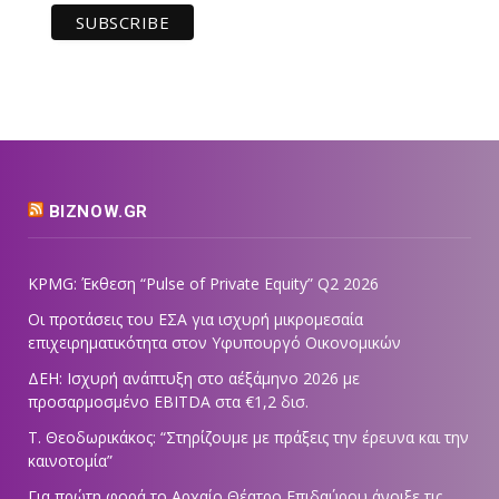
BIZNOW.GR
KPMG: Έκθεση “Pulse of Private Equity” Q2 2026
Οι προτάσεις του ΕΣΑ για ισχυρή μικρομεσαία
επιχειρηματικότητα στον Υφυπουργό Οικονομικών
ΔΕΗ: Ισχυρή ανάπτυξη στο α΄εξάμηνο 2026 με
προσαρμοσμένο EBITDA στα €1,2 δισ.
Τ. Θεοδωρικάκος: “Στηρίζουμε με πράξεις την έρευνα και την
καινοτομία”
Για πρώτη φορά το Αρχαίο Θέατρο Επιδαύρου άνοιξε τις