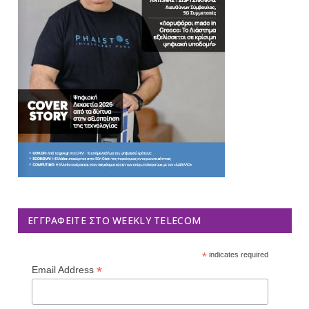
ΕΓΓΡΑΦΕΊΤΕ ΣΤΟ WEEKLY TELECOM
*
indicates required
*
Email Address