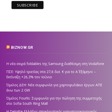
BIZNOW.GR
Η νέα σειρά foldables της Samsung διαθέσιμη στη Vodafone
ΠΣΕ: Υψηλό τριετίας στα 27,6 δισ. € για το Α΄ Εξάμηνο –
Εκτίναξη +26,3% τον Ιούνιο
Όμιλος ΔΕΗ: Νέα συμφωνία για χαρτοφυλάκιο έργων ΑΠΕ
άνω των 2 GW
Όμιλος Fourlis: Συμφωνία για την πώληση της συμμετοχής
στο Sofia South Ring Mall
Η Deloitte Ελλάδος αποκλειστικός χρηματοοικονομικός