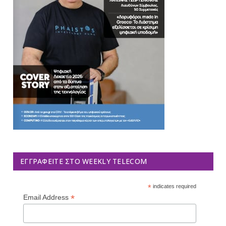
ΕΓΓΡΑΦΕΊΤΕ ΣΤΟ WEEKLY TELECOM
*
indicates required
*
Email Address