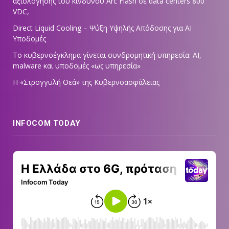
αξιολόγησης του κινδύνου Arc Flash σε data centers 800
VDC,
Direct Liquid Cooling – Ψύξη Υψηλής Απόδοσης για AI
Υποδομές
Το κυβερνοέγκλημα γίνεται συνδρομητική υπηρεσία: AI,
malware και υποδομές «ως υπηρεσία»
Η «Στρογγυλή Θεά» της Κυβερνοασφάλειας
INFOCOM TODAY