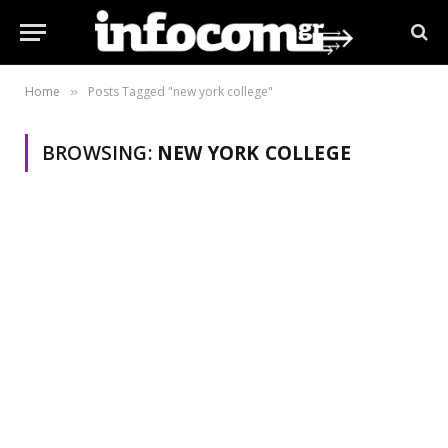
Home
Posts Tagged "new york college"
»
BROWSING:
NEW YORK COLLEGE