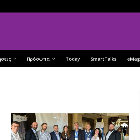
ήσεις
Πρόσωπα
Today
SmartTalks
eMag