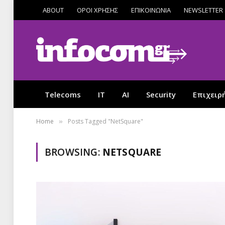
ABOUT
ΟΡΟΙ ΧΡΗΣΗΣ
ΕΠΙΚΟΙΝΩΝΙΑ
NEWSLETTER
Telecoms
IT
AI
Security
Επιχειρ
Home
Posts Tagged "NetSquare"
»
BROWSING:
NETSQUARE