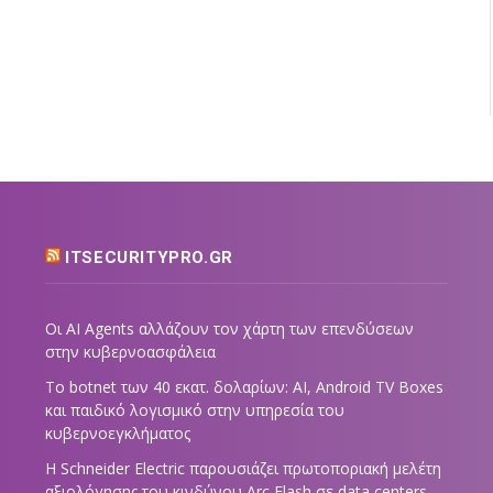
ITSECURITYPRO.GR
Οι AI Agents αλλάζουν τον χάρτη των επενδύσεων
στην κυβερνοασφάλεια
Το botnet των 40 εκατ. δολαρίων: AI, Android TV Boxes
και παιδικό λογισμικό στην υπηρεσία του
κυβερνοεγκλήματος
Η Schneider Electric παρουσιάζει πρωτοποριακή μελέτη
αξιολόγησης του κινδύνου Arc Flash σε data centers