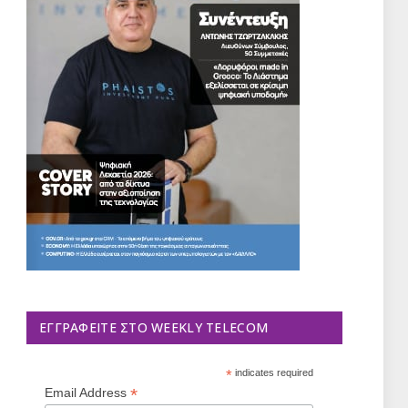
ΕΓΓΡΑΦΕΊΤΕ ΣΤΟ WEEKLY TELECOM
*
indicates required
*
Email Address