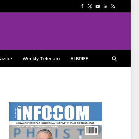
Facebook
X
YouTube
LinkedIn
RSS
(Twitter)
azine
Weekly Telecom
AI.BRIEF