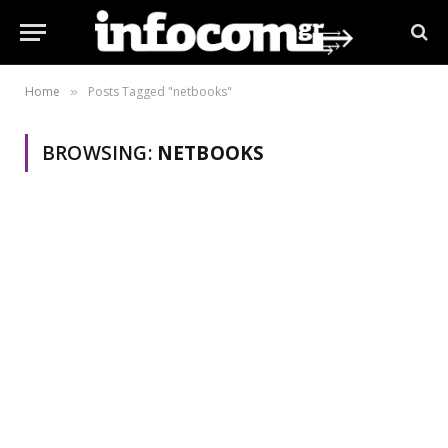
Home
Posts Tagged "netbooks"
»
BROWSING:
NETBOOKS