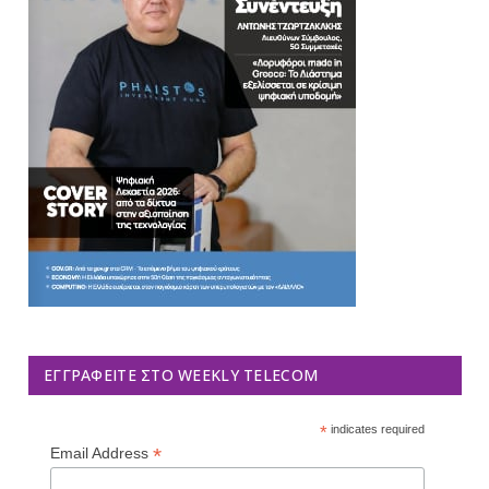
ΕΓΓΡΑΦΕΊΤΕ ΣΤΟ WEEKLY TELECOM
*
indicates required
*
Email Address