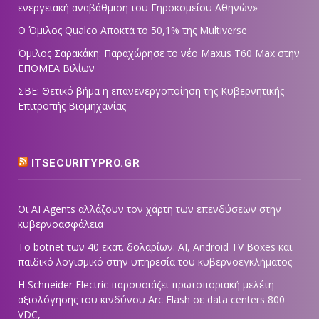
ενεργειακή αναβάθμιση του Γηροκομείου Αθηνών»
Ο Όμιλος Qualco Αποκτά το 50,1% της Multiverse
Όμιλος Σαρακάκη: Παραχώρησε το νέο Maxus T60 Max στην
ΕΠΟΜΕΑ Βιλίων
ΣΒΕ: Θετικό βήμα η επανενεργοποίηση της Κυβερνητικής
Επιτροπής Βιομηχανίας
ITSECURITYPRO.GR
Οι AI Agents αλλάζουν τον χάρτη των επενδύσεων στην
κυβερνοασφάλεια
Το botnet των 40 εκατ. δολαρίων: AI, Android TV Boxes και
παιδικό λογισμικό στην υπηρεσία του κυβερνοεγκλήματος
Η Schneider Electric παρουσιάζει πρωτοποριακή μελέτη
αξιολόγησης του κινδύνου Arc Flash σε data centers 800
VDC,