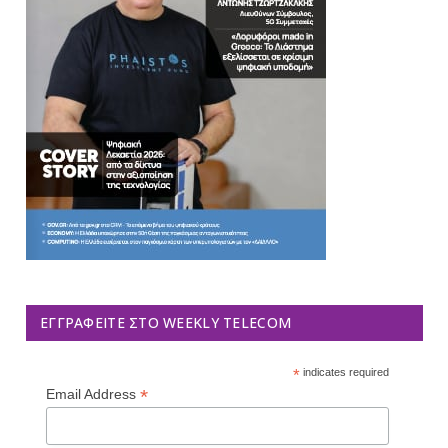
ΕΓΓΡΑΦΕΊΤΕ ΣΤΟ WEEKLY TELECOM
*
indicates required
*
Email Address