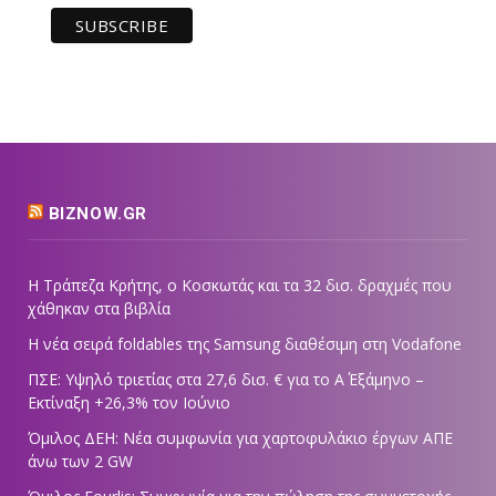
BIZNOW.GR
Η Τράπεζα Κρήτης, ο Κοσκωτάς και τα 32 δισ. δραχμές που
χάθηκαν στα βιβλία
Η νέα σειρά foldables της Samsung διαθέσιμη στη Vodafone
ΠΣΕ: Υψηλό τριετίας στα 27,6 δισ. € για το Α΄ Εξάμηνο –
Εκτίναξη +26,3% τον Ιούνιο
Όμιλος ΔΕΗ: Νέα συμφωνία για χαρτοφυλάκιο έργων ΑΠΕ
άνω των 2 GW