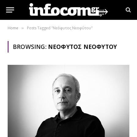
Home
Posts Tagged "Νεόφυτος Νεοφύτου"
»
BROWSING:
ΝΕΌΦΥΤΟΣ ΝΕΟΦΎΤΟΥ