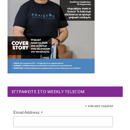
ΕΓΓΡΑΦΕΊΤΕ ΣΤΟ WEEKLY TELECOM
*
indicates required
*
Email Address