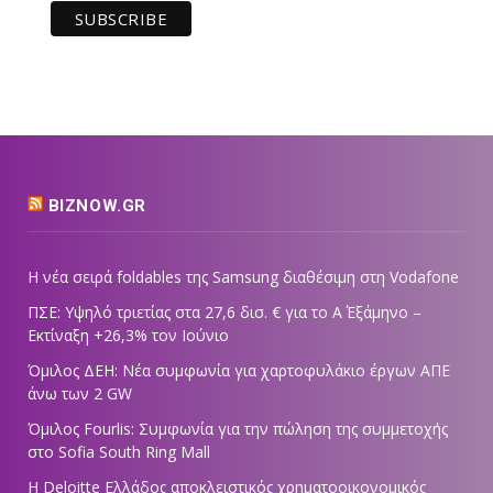
BIZNOW.GR
Η νέα σειρά foldables της Samsung διαθέσιμη στη Vodafone
ΠΣΕ: Υψηλό τριετίας στα 27,6 δισ. € για το Α΄ Εξάμηνο –
Εκτίναξη +26,3% τον Ιούνιο
Όμιλος ΔΕΗ: Νέα συμφωνία για χαρτοφυλάκιο έργων ΑΠΕ
άνω των 2 GW
Όμιλος Fourlis: Συμφωνία για την πώληση της συμμετοχής
στο Sofia South Ring Mall
Η Deloitte Ελλάδος αποκλειστικός χρηματοοικονομικός