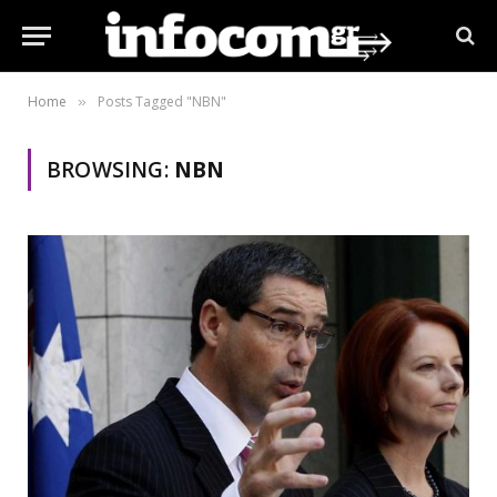
Home
Posts Tagged "NBN"
»
BROWSING:
NBN