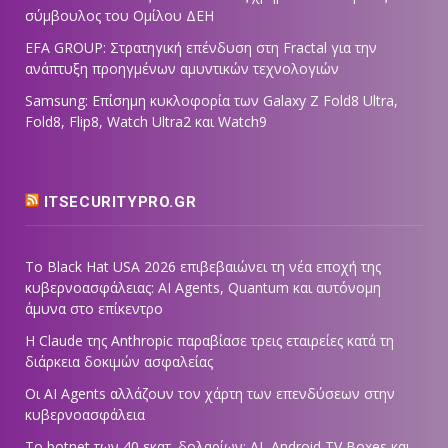
σύμβουλος του Ομίλου ΔΕΗ
EFA GROUP: Στρατηγική επένδυση στη Fractal για την
ανάπτυξη προηγμένων αμυντικών τεχνολογιών
Samsung: Επίσημη κυκλοφορία των Galaxy Z Fold8 Ultra,
Fold8, Flip8, Watch Ultra2 και Watch9
ITSECURITYPRO.GR
Το Black Hat USA 2026 επιβεβαιώνει τη νέα εποχή της
κυβερνοασφάλειας: AI Agents, Quantum και αυτόνομη
άμυνα στο επίκεντρο
Η Claude της Anthropic παραβίασε τρεις εταιρείες κατά τη
διάρκεια δοκιμών ασφαλείας
Οι AI Agents αλλάζουν τον χάρτη των επενδύσεων στην
κυβερνοασφάλεια
Το botnet των 40 εκατ. δολαρίων: AI, Android TV Boxes και