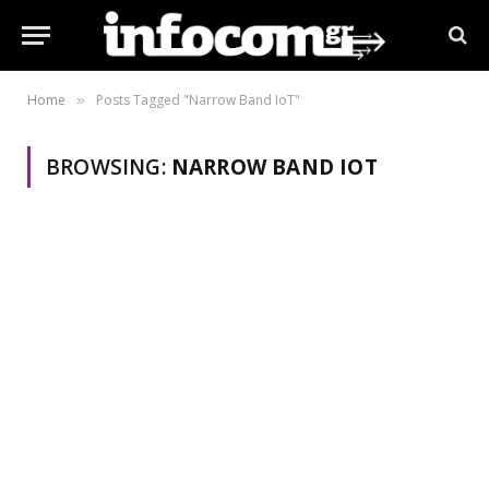
Home
Posts Tagged "Narrow Band IoT"
»
BROWSING:
NARROW BAND IOT