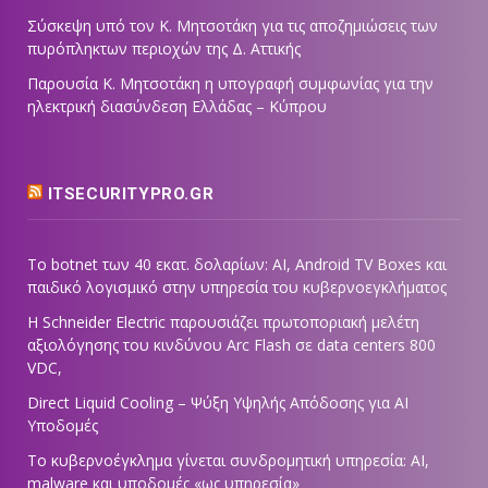
Σύσκεψη υπό τον Κ. Μητσοτάκη για τις αποζημιώσεις των
πυρόπληκτων περιοχών της Δ. Αττικής
Παρουσία Κ. Μητσοτάκη η υπογραφή συμφωνίας για την
ηλεκτρική διασύνδεση Ελλάδας – Κύπρου
ITSECURITYPRO.GR
Το botnet των 40 εκατ. δολαρίων: AI, Android TV Boxes και
παιδικό λογισμικό στην υπηρεσία του κυβερνοεγκλήματος
Η Schneider Electric παρουσιάζει πρωτοποριακή μελέτη
αξιολόγησης του κινδύνου Arc Flash σε data centers 800
VDC,
Direct Liquid Cooling – Ψύξη Υψηλής Απόδοσης για AI
Υποδομές
Το κυβερνοέγκλημα γίνεται συνδρομητική υπηρεσία: AI,
malware και υποδομές «ως υπηρεσία»