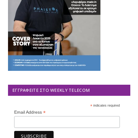
ΕΓΓΡΑΦΕΊΤΕ ΣΤΟ WEEKLY TELECOM
*
indicates required
*
Email Address