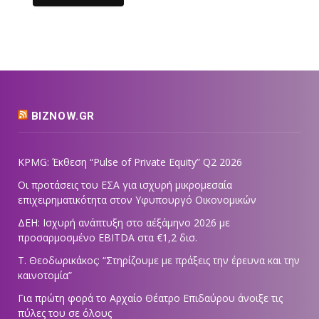
BIZNOW.GR
KPMG: Έκθεση “Pulse of Private Equity” Q2 2026
Οι προτάσεις του ΕΣΑ για ισχυρή μικρομεσαία
επιχειρηματικότητα στον Υφυπουργό Οικονομικών
ΔΕΗ: Ισχυρή ανάπτυξη στο α΄εξάμηνο 2026 με
προσαρμοσμένο EBITDA στα €1,2 δισ.
Τ. Θεοδωρικάκος: “Στηρίζουμε με πράξεις την έρευνα και την
καινοτομία”
Για πρώτη φορά το Αρχαίο Θέατρο Επιδαύρου άνοιξε τις
πύλες του σε όλους