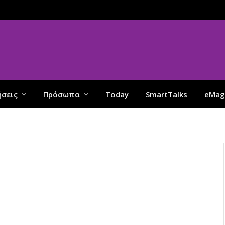
ήσεις
Πρόσωπα
Today
SmartTalks
eMag