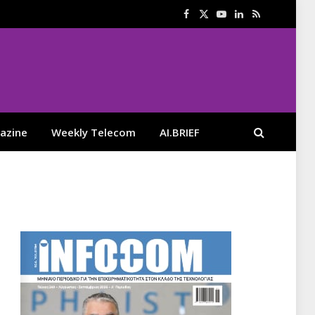
Facebook
X
YouTube
LinkedIn
RSS
(Twitter)
azine
Weekly Telecom
AI.BRIEF