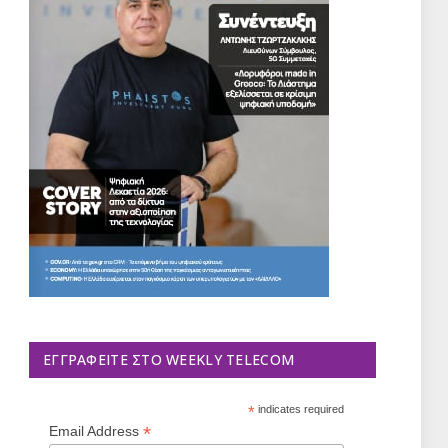
ΕΓΓΡΑΦΕΊΤΕ ΣΤΟ WEEKLY TELECOM
*
indicates required
*
Email Address