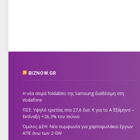
BIZNOW.GR
Η νέα σειρά foldables της Samsung διαθέσιμη στη
Vodafone
ΠΣΕ: Υψηλό τριετίας στα 27,6 δισ. € για το Α΄ Εξάμηνο –
Εκτίναξη +26,3% τον Ιούνιο
Όμιλος ΔΕΗ: Νέα συμφωνία για χαρτοφυλάκιο έργων
ΑΠΕ άνω των 2 GW